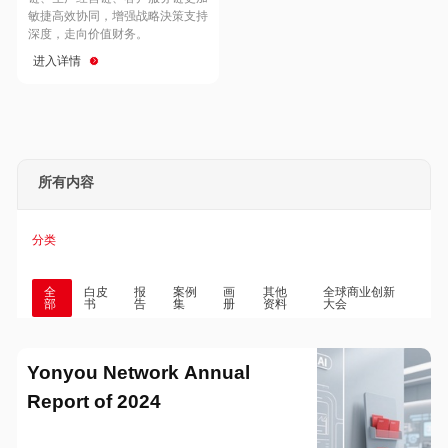
Hong Kong
Macau
敏捷高效协同，增强战略決策支持
深度，走向价值财务。
进入详情
Taiwan
Global
所有内容
分类
全
白皮
报
案例
画
其他
全球商业创新
部
书
告
集
册
资料
大会
Yonyou Network Annual
Report of 2024