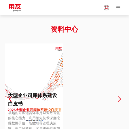
Japan
Vietnam
资料中心
Singapore
Malaysia
Indonesia
Thailand
Europe
Turkey
大型企业司库体系建设
白皮书
Hungary
Mexico
卓越的司库运营体系是财务数智化
的核心能力，利用领先技术深度挖
掘数据价值，智能引导管理决策
链、生产经营链、客户服务链更加