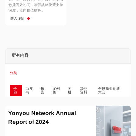
Hong Kong
Macau
敏捷高效协同，增强战略決策支持
深度，走向价值财务。
进入详情
Taiwan
Global
所有内容
分类
全
白皮
报
案例
画
其他
全球商业创新
部
书
告
集
册
资料
大会
Yonyou Network Annual
Report of 2024