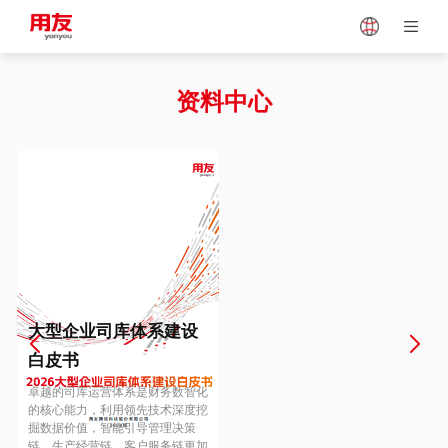
Japan
Vietnam
资料中心
Singapore
Malaysia
Indonesia
Thailand
Europe
Turkey
大型企业司库体系建设
白皮书
Hungary
Mexico
卓越的司库运营体系是财务数智化
的核心能力，利用领先技术深度挖
掘数据价值，智能引导管理决策
链、生产经营链、客户服务链更加