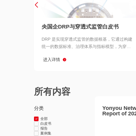
央国企DRP与穿透式监管白皮书
DRP 是实现穿透式监管的数据根基，它通过构建
统一的数据标准、治理体系与指标模型，为穿透
式监管提供了高质量、可信赖的数据基础。而以
进入详情
用友 BIP 为代表的新一代数智化平台，则为 DRP
的落地与穿透式监管的实现提供了强大的技术支
撑
所有内容
Yonyou Netw
分类
Report of 20
全部
白皮书
报告
案例集