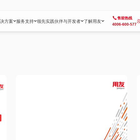
售前热线
决方案
服务支持
领先实践
伙伴与开发者
了解用友
4006-600-577
方案
社区
成为合作伙伴
企业AI
热点解决方案
公司信息
客户支持
开发者
业务领域
企业）
业
用户社区
地产
用友伙伴体系
企业AI
AI+全场景智能服务
了解用友
大型企业客户成功
用友开发者中
财务
成长型企业）
开发者社区
制造
ISV生态伙伴
YonGPT
用友BIP发布时刻
投资者关系
成长型企业客户成功
YonBIP开发
人力
业）
会计家园
金融
专业服务伙伴
智友（YonMate）
用友BIP企业数智化套件
全球分支机构
帮助中心
YonMaker
供应链
智化底座）
摩天
教育
战略联盟伙伴
YonWork
全球化数智运营解决方案
加入用友
友户通
营销
iKM
政务
增值经销伙伴
YonCode
用友BIP国产替代
阳光经营
产品安全中心
采购
制造业云ERP）
烟草
算法备案中心
广信