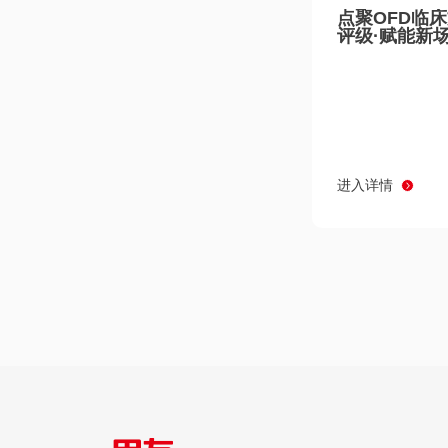
点聚OFD临
评级·赋能新
进入详情