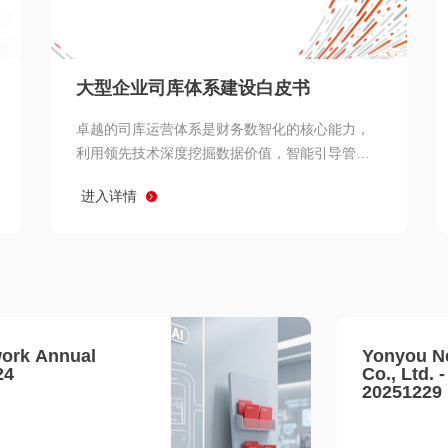
查看所有
大型企业司库体系建设白皮书
卓越的司库运营体系是财务数智化的核心能力，
利用领先技术深度挖掘数据价值，智能引导管理
决策 链、生产经营链、客户服务链更加敏捷高效
进入详情
协同，增强战略決策支持深度，走向价值财务。
ork Annual
Yonyou N
24
Co., Ltd. 
20251229