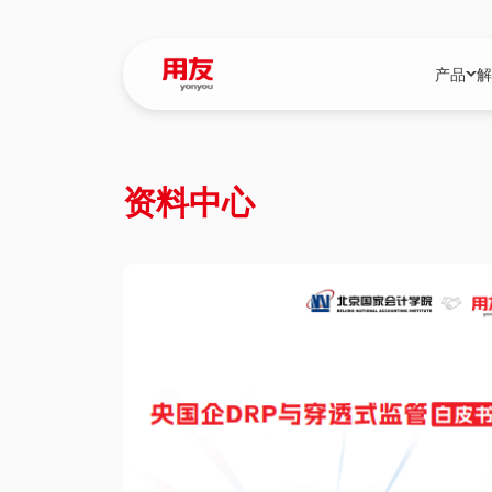
产品
解
YonBIP
行业解决
资料中心
YonBIP（大型
消费品行
YonSuite（
服务
畅捷通（小微企
国资
iuap平台（数
农业
用友BIP超级版
医药
U9 Cloud（
医疗
交通公用
建筑