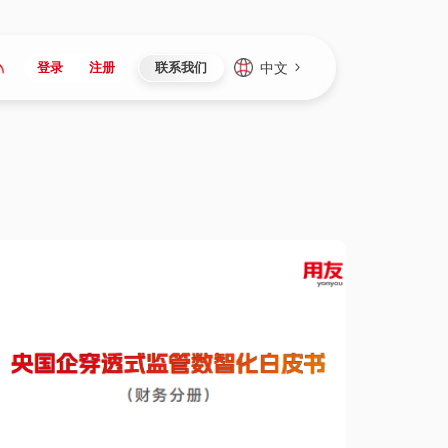
中文
登录
注册
联系我们
Japan
Vietnam
资讯与活动
iuap平台
成为合作伙伴
企业数据
Singapore
Malaysia
心
制造
新闻发布
智能平台
可持续产品与解决方案
数据服务
Indonesia
Thailand
者社区
研发
媒体报道
数据平台
数据安全与隐私
Europe
Turkey
生态定制平台
项目
资料中心
开发平台
社会影响力
Hungary
Mexico
资产
视频中心
云技术平台
人才发展
Hong Kong
Macau
协同
活动中心（日历）
应用平台
公司治理
Taiwan
Global
全球商业创新大会
连接平台
应用下载