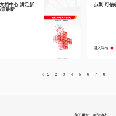
床文档中心-满足新
点聚-可信
场景最新
进入详情
1
2
3
4
5
6
7
8
...
关于用友
新闻动态