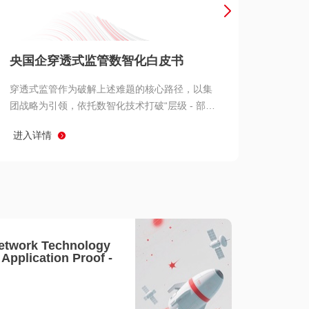
产品 >
央国企穿透式监管数智化白皮书
穿透式监管作为破解上述难题的核心路径，以集
团战略为引领，依托数智化技术打破“层级 - 部门
- 系统” 三重壁垒，实现从集团总部到基层经营单
进入详情
元的纵向全级次贯通、从监管指标到业务源头的
横向全链路延伸、 从风险预警到根因追溯的全周
期管控。
etwork Technology
- Application Proof -