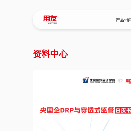
产品
解
YonBIP
行业解决
资料中心
YonBIP（大型
消费品行
YonSuite（
服务
畅捷通（小微企
国资
iuap平台（数
农业
用友BIP超级版
医药
U9 Cloud（
医疗
交通公用
建筑