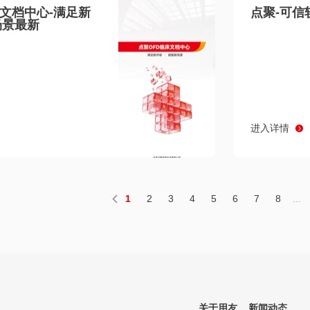
床文档中心-满足新
点聚-可信
场景最新
进入详情
1
2
3
4
5
6
7
8
...
关于用友
新闻动态