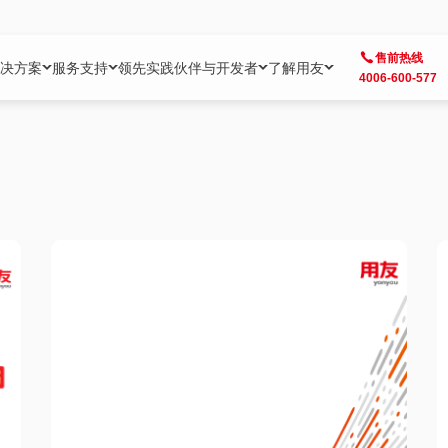
售前热线
决方案
服务支持
领先实践
伙伴与开发者
了解用友
4006-600-577
方案
社区
成为合作伙伴
企业AI
热点解决方案
公司信息
客户支持
开发者
业务领域
企业）
业
用户社区
地产
用友伙伴体系
企业AI
AI+全场景智能服务
了解用友
大型企业客户成功
用友开发者中
财务
成长型企业）
开发者社区
制造
ISV生态伙伴
YonGPT
用友BIP发布时刻
投资者关系
成长型企业客户成功
YonBIP开发
人力
业）
会计家园
金融
专业服务伙伴
智友（YonMate）
用友BIP企业数智化套件
全球分支机构
帮助中心
YonMaker
供应链
智化底座）
摩天
教育
战略联盟伙伴
YonWork
全球化数智运营解决方案
加入用友
友户通
营销
iKM
政务
增值经销伙伴
YonCode
用友BIP国产替代
阳光经营
产品安全中心
采购
制造业云ERP）
烟草
算法备案中心
广信