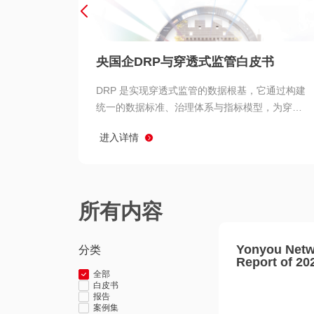
央国企DRP与穿透式监管白皮书
DRP 是实现穿透式监管的数据根基，它通过构建
统一的数据标准、治理体系与指标模型，为穿透
式监管提供了高质量、可信赖的数据基础。而以
进入详情
用友 BIP 为代表的新一代数智化平台，则为 DRP
的落地与穿透式监管的实现提供了强大的技术支
撑
所有内容
Yonyou Netw
分类
Report of 20
全部
白皮书
报告
案例集