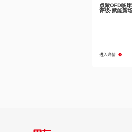
点聚OFD临
评级·赋能新
进入详情