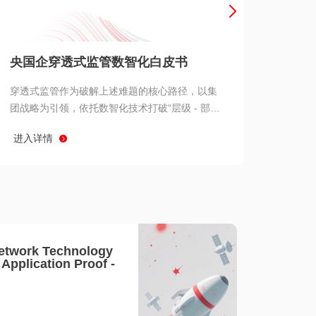
产品 >
央国企穿透式监管数智化白皮书
穿透式监管作为破解上述难题的核心路径，以集
团战略为引领，依托数智化技术打破“层级 - 部门
- 系统” 三重壁垒，实现从集团总部到基层经营单
进入详情
元的纵向全级次贯通、从监管指标到业务源头的
横向全链路延伸、 从风险预警到根因追溯的全周
期管控。
etwork Technology
- Application Proof -