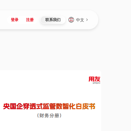
中文
登录
注册
联系我们
Japan
Vietnam
资讯与活动
iuap平台
成为合作伙伴
企业数据
Singapore
Malaysia
心
制造
新闻发布
智能平台
可持续产品与解决方案
数据服务
Indonesia
Thailand
者社区
研发
媒体报道
数据平台
数据安全与隐私
Europe
Turkey
生态定制平台
项目
资料中心
开发平台
社会影响力
Hungary
Mexico
资产
视频中心
云技术平台
人才发展
Hong Kong
Macau
协同
活动中心（日历）
应用平台
公司治理
Taiwan
Global
全球商业创新大会
连接平台
应用下载