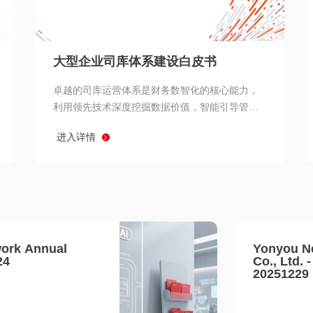
查看所有
大型企业司库体系建设白皮书
卓越的司库运营体系是财务数智化的核心能力，
利用领先技术深度挖掘数据价值，智能引导管理
决策 链、生产经营链、客户服务链更加敏捷高效
进入详情
协同，增强战略決策支持深度，走向价值财务。
ork Annual
Yonyou N
24
Co., Ltd. 
20251229