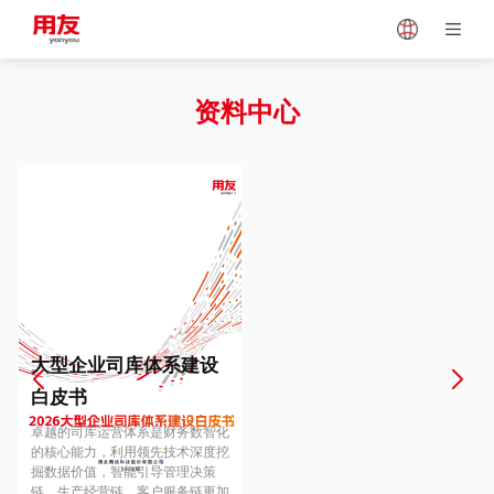
Japan
Vietnam
资料中心
Singapore
Malaysia
Indonesia
Thailand
Europe
Turkey
大型企业司库体系建设
白皮书
Hungary
Mexico
卓越的司库运营体系是财务数智化
的核心能力，利用领先技术深度挖
掘数据价值，智能引导管理决策
链、生产经营链、客户服务链更加