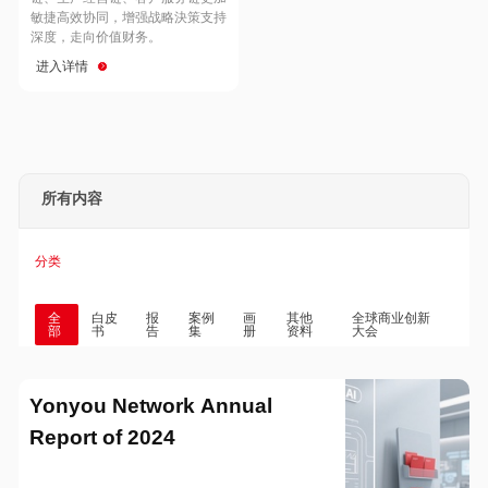
Hong Kong
Macau
敏捷高效协同，增强战略決策支持
深度，走向价值财务。
进入详情
Taiwan
Global
所有内容
分类
全
白皮
报
案例
画
其他
全球商业创新
部
书
告
集
册
资料
大会
Yonyou Network Annual
Report of 2024