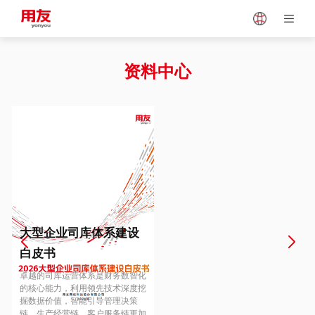
Japan
Vietnam
资料中心
Singapore
Malaysia
Indonesia
Thailand
Europe
Turkey
大型企业司库体系建设
白皮书
Hungary
Mexico
卓越的司库运营体系是财务数智化
的核心能力，利用领先技术深度挖
掘数据价值，智能引导管理决策
链、生产经营链、客户服务链更加