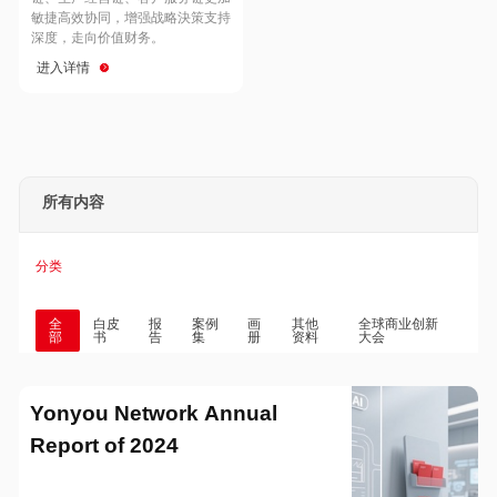
Hong Kong
Macau
敏捷高效协同，增强战略決策支持
深度，走向价值财务。
进入详情
Taiwan
Global
所有内容
分类
全
白皮
报
案例
画
其他
全球商业创新
部
书
告
集
册
资料
大会
Yonyou Network Annual
Report of 2024