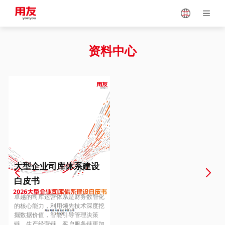
Japan
Vietnam
资料中心
Singapore
Malaysia
Indonesia
Thailand
Europe
Turkey
大型企业司库体系建设
白皮书
Hungary
Mexico
卓越的司库运营体系是财务数智化
的核心能力，利用领先技术深度挖
掘数据价值，智能引导管理决策
链、生产经营链、客户服务链更加