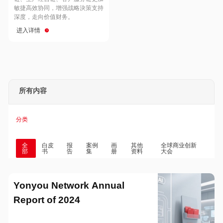
Hong Kong
Macau
敏捷高效协同，增强战略決策支持
深度，走向价值财务。
进入详情
Taiwan
Global
所有内容
分类
全
白皮
报
案例
画
其他
全球商业创新
部
书
告
集
册
资料
大会
Yonyou Network Annual
Report of 2024