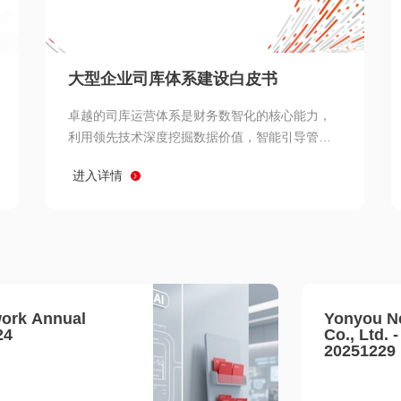
查看所有
大型企业司库体系建设白皮书
卓越的司库运营体系是财务数智化的核心能力，
利用领先技术深度挖掘数据价值，智能引导管理
决策 链、生产经营链、客户服务链更加敏捷高效
进入详情
协同，增强战略決策支持深度，走向价值财务。
ork Annual
Yonyou N
24
Co., Ltd. 
20251229