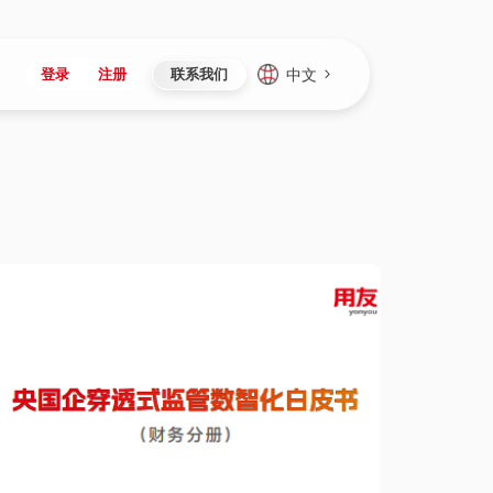
中文
登录
注册
联系我们
Japan
Vietnam
资讯与活动
iuap平台
成为合作伙伴
企业数据
Singapore
Malaysia
心
制造
新闻发布
智能平台
可持续产品与解决方案
数据服务
Indonesia
Thailand
者社区
研发
媒体报道
数据平台
数据安全与隐私
Europe
Turkey
生态定制平台
项目
资料中心
开发平台
社会影响力
Hungary
Mexico
资产
视频中心
云技术平台
人才发展
Hong Kong
Macau
协同
活动中心（日历）
应用平台
公司治理
Taiwan
Global
全球商业创新大会
连接平台
应用下载