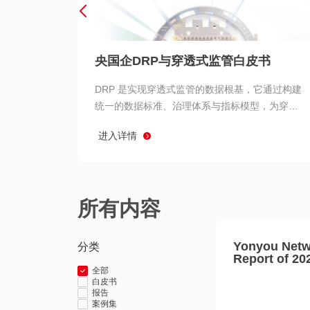
央国企DRP与穿透式监管白皮书
DRP 是实现穿透式监管的数据根基，它通过构建
统一的数据标准、治理体系与指标模型，为穿透
式监管提供了高质量、可信赖的数据基础。而以
进入详情
用友 BIP 为代表的新一代数智化平台，则为 DRP
的落地与穿透式监管的实现提供了强大的技术支
撑
所有内容
Yonyou Netw
分类
Report of 20
全部
白皮书
报告
案例集