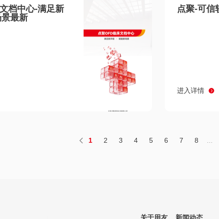
床文档中心-满足新
点聚-可信
场景最新
进入详情
1
2
3
4
5
6
7
8
...
关于用友
新闻动态