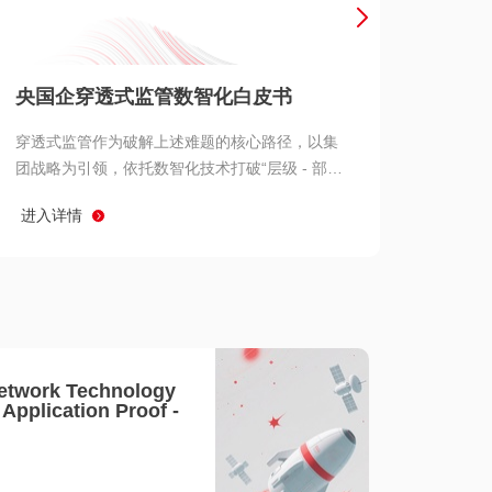
产品 >
央国企穿透式监管数智化白皮书
穿透式监管作为破解上述难题的核心路径，以集
团战略为引领，依托数智化技术打破“层级 - 部门
- 系统” 三重壁垒，实现从集团总部到基层经营单
进入详情
元的纵向全级次贯通、从监管指标到业务源头的
横向全链路延伸、 从风险预警到根因追溯的全周
期管控。
etwork Technology
- Application Proof -