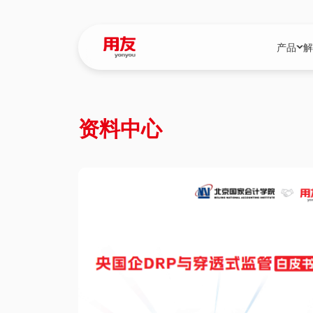
产品
解
YonBIP
行业解决
资料中心
YonBIP（大型
消费品行
YonSuite（
服务
畅捷通（小微企
国资
iuap平台（数
农业
用友BIP超级版
医药
U9 Cloud（
医疗
交通公用
建筑