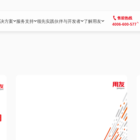
售前热线
决方案
服务支持
领先实践
伙伴与开发者
了解用友
4006-600-577
方案
社区
成为合作伙伴
企业AI
热点解决方案
公司信息
客户支持
开发者
业务领域
企业）
业
用户社区
地产
用友伙伴体系
企业AI
AI+全场景智能服务
了解用友
大型企业客户成功
用友开发者中
财务
成长型企业）
开发者社区
制造
ISV生态伙伴
YonGPT
用友BIP发布时刻
投资者关系
成长型企业客户成功
YonBIP开发
人力
业）
会计家园
金融
专业服务伙伴
智友（YonMate）
用友BIP企业数智化套件
全球分支机构
帮助中心
YonMaker
供应链
智化底座）
摩天
教育
战略联盟伙伴
YonWork
全球化数智运营解决方案
加入用友
友户通
营销
iKM
政务
增值经销伙伴
YonCode
用友BIP国产替代
阳光经营
产品安全中心
采购
制造业云ERP）
烟草
算法备案中心
广信