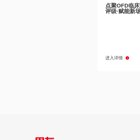
点聚OFD临
评级·赋能新
进入详情