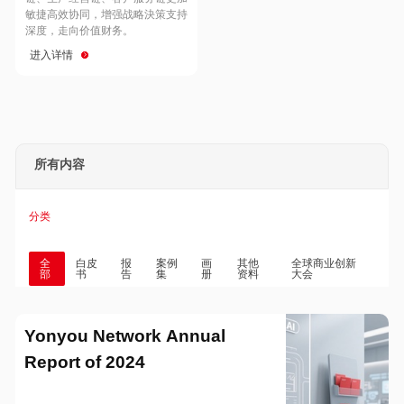
Hong Kong
Macau
敏捷高效协同，增强战略決策支持
深度，走向价值财务。
进入详情
Taiwan
Global
所有内容
分类
全
白皮
报
案例
画
其他
全球商业创新
部
书
告
集
册
资料
大会
Yonyou Network Annual
Report of 2024