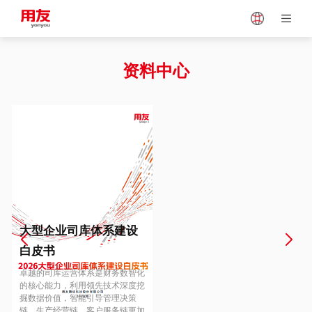
Japan
Vietnam
资料中心
Singapore
Malaysia
Indonesia
Thailand
Europe
Turkey
大型企业司库体系建设
白皮书
Hungary
Mexico
卓越的司库运营体系是财务数智化
的核心能力，利用领先技术深度挖
掘数据价值，智能引导管理决策
链、生产经营链、客户服务链更加