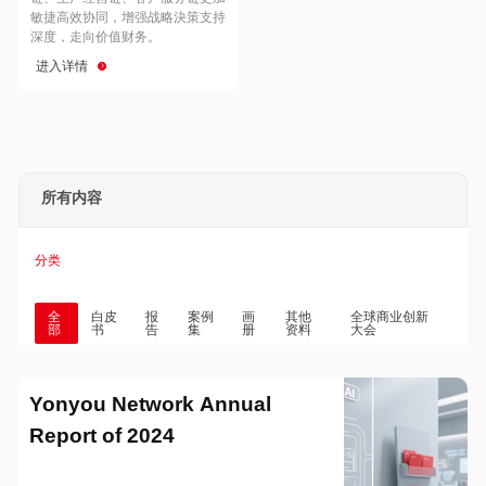
Hong Kong
Macau
敏捷高效协同，增强战略決策支持
深度，走向价值财务。
进入详情
Taiwan
Global
所有内容
分类
全
白皮
报
案例
画
其他
全球商业创新
部
书
告
集
册
资料
大会
Yonyou Network Annual
Report of 2024