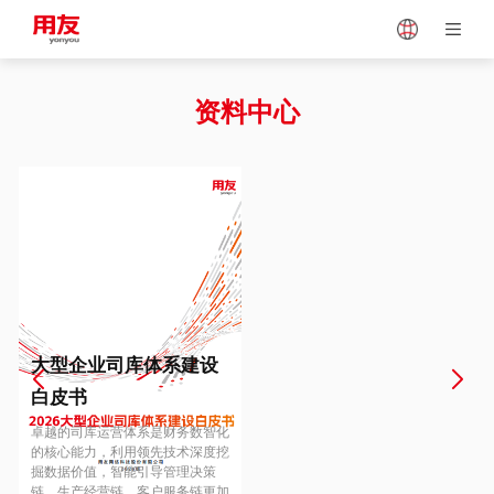
Japan
Vietnam
资料中心
Singapore
Malaysia
Indonesia
Thailand
Europe
Turkey
大型企业司库体系建设
白皮书
Hungary
Mexico
卓越的司库运营体系是财务数智化
的核心能力，利用领先技术深度挖
掘数据价值，智能引导管理决策
链、生产经营链、客户服务链更加