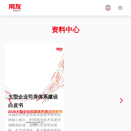
Japan
Vietnam
资料中心
Singapore
Malaysia
Indonesia
Thailand
Europe
Turkey
大型企业司库体系建设
白皮书
Hungary
Mexico
卓越的司库运营体系是财务数智化
的核心能力，利用领先技术深度挖
掘数据价值，智能引导管理决策
链、生产经营链、客户服务链更加