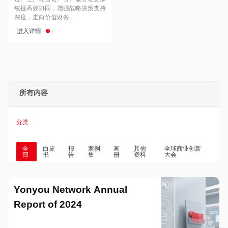
Hong Kong
Macau
敏捷高效协同，增强战略決策支持
深度，走向价值财务。
进入详情
Taiwan
Global
所有内容
分类
全
白皮
报
案例
画
其他
全球商业创新
部
书
告
集
册
资料
大会
Yonyou Network Annual
Report of 2024