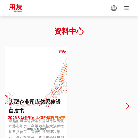
Japan
Vietnam
资料中心
Singapore
Malaysia
Indonesia
Thailand
Europe
Turkey
大型企业司库体系建设
白皮书
Hungary
Mexico
卓越的司库运营体系是财务数智化
的核心能力，利用领先技术深度挖
掘数据价值，智能引导管理决策
链、生产经营链、客户服务链更加