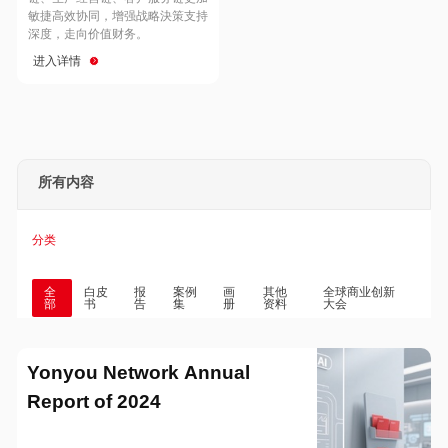
Hong Kong
Macau
敏捷高效协同，增强战略決策支持
深度，走向价值财务。
进入详情
Taiwan
Global
所有内容
分类
全
白皮
报
案例
画
其他
全球商业创新
部
书
告
集
册
资料
大会
Yonyou Network Annual
Report of 2024