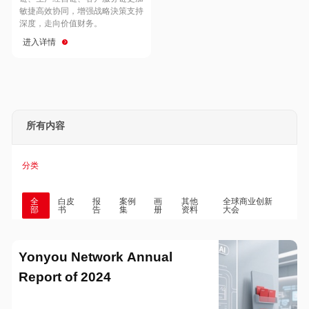
Hong Kong
Macau
敏捷高效协同，增强战略決策支持
深度，走向价值财务。
进入详情
Taiwan
Global
所有内容
分类
全
白皮
报
案例
画
其他
全球商业创新
部
书
告
集
册
资料
大会
Yonyou Network Annual
Report of 2024