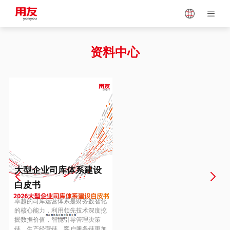
Japan
Vietnam
资料中心
Singapore
Malaysia
Indonesia
Thailand
Europe
Turkey
大型企业司库体系建设
白皮书
Hungary
Mexico
卓越的司库运营体系是财务数智化
的核心能力，利用领先技术深度挖
掘数据价值，智能引导管理决策
链、生产经营链、客户服务链更加