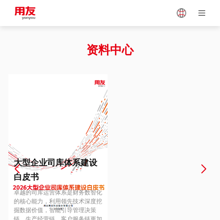
Japan
Vietnam
资料中心
Singapore
Malaysia
Indonesia
Thailand
Europe
Turkey
大型企业司库体系建设
白皮书
Hungary
Mexico
卓越的司库运营体系是财务数智化
的核心能力，利用领先技术深度挖
掘数据价值，智能引导管理决策
链、生产经营链、客户服务链更加