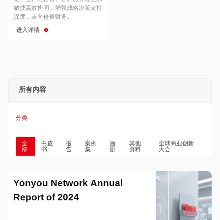
Hong Kong
Macau
敏捷高效协同，增强战略決策支持
深度，走向价值财务。
进入详情
Taiwan
Global
所有内容
分类
全
白皮
报
案例
画
其他
全球商业创新
部
书
告
集
册
资料
大会
Yonyou Network Annual
Report of 2024