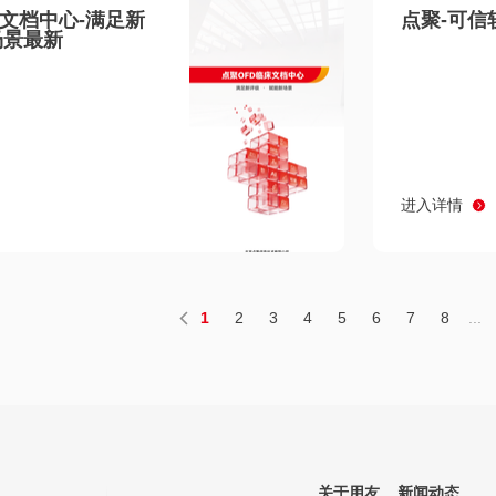
床文档中心-满足新
点聚-可信
场景最新
进入详情
1
2
3
4
5
6
7
8
...
关于用友
新闻动态