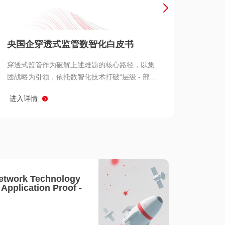
产品 >
央国企穿透式监管数智化白皮书
穿透式监管作为破解上述难题的核心路径，以集
团战略为引领，依托数智化技术打破“层级 - 部门
- 系统” 三重壁垒，实现从集团总部到基层经营单
进入详情
元的纵向全级次贯通、从监管指标到业务源头的
横向全链路延伸、 从风险预警到根因追溯的全周
期管控。
etwork Technology
- Application Proof -