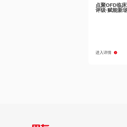
点聚OFD临
评级·赋能新
进入详情