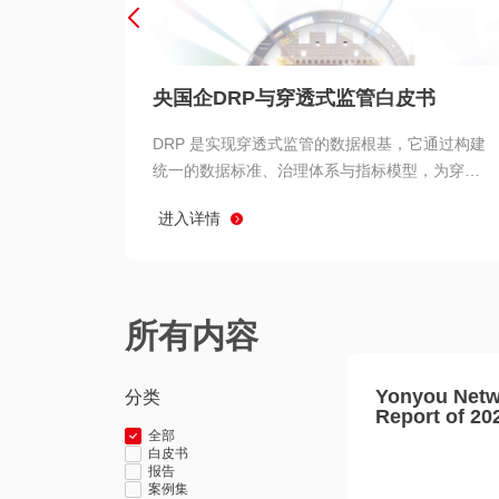
央国企DRP与穿透式监管白皮书
DRP 是实现穿透式监管的数据根基，它通过构建
统一的数据标准、治理体系与指标模型，为穿透
式监管提供了高质量、可信赖的数据基础。而以
进入详情
用友 BIP 为代表的新一代数智化平台，则为 DRP
的落地与穿透式监管的实现提供了强大的技术支
撑
所有内容
Yonyou Netw
分类
Report of 20
全部
白皮书
报告
案例集