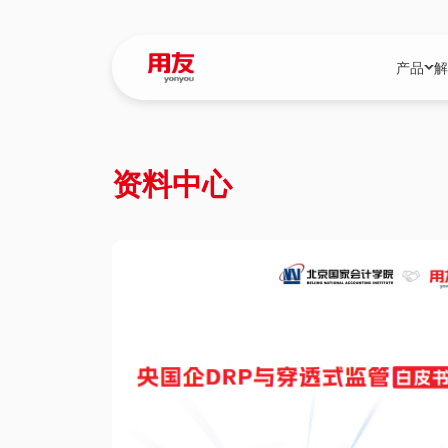
产品
解
YonBIP
行业解决
资料中心
YonBIP（大型
消费品行
YonSuite（
服务
畅捷通（小微企
国资
iuap平台（数
农业
用友BIP超级版
医药
U9 Cloud（
医疗
交通公用
建筑