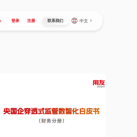
中文
登录
注册
联系我们
Japan
Vietnam
资讯与活动
iuap平台
成为合作伙伴
企业数据
Singapore
Malaysia
心
制造
新闻发布
智能平台
可持续产品与解决方案
数据服务
Indonesia
Thailand
者社区
研发
媒体报道
数据平台
数据安全与隐私
Europe
Turkey
生态定制平台
项目
资料中心
开发平台
社会影响力
Hungary
Mexico
资产
视频中心
云技术平台
人才发展
Hong Kong
Macau
协同
活动中心（日历）
应用平台
公司治理
Taiwan
Global
全球商业创新大会
连接平台
应用下载