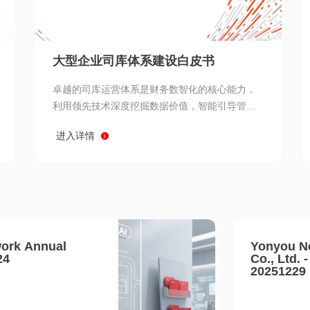
查看所有
大型企业司库体系建设白皮书
卓越的司库运营体系是财务数智化的核心能力，
利用领先技术深度挖掘数据价值，智能引导管理
决策 链、生产经营链、客户服务链更加敏捷高效
进入详情
协同，增强战略決策支持深度，走向价值财务。
ork Annual
Yonyou N
24
Co., Ltd. 
20251229