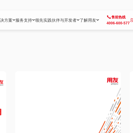
售前热线
决方案
服务支持
领先实践
伙伴与开发者
了解用友
4006-600-577
方案
社区
成为合作伙伴
企业AI
热点解决方案
公司信息
客户支持
开发者
业务领域
企业）
业
用户社区
地产
用友伙伴体系
企业AI
AI+全场景智能服务
了解用友
大型企业客户成功
用友开发者中
财务
成长型企业）
开发者社区
制造
ISV生态伙伴
YonGPT
用友BIP发布时刻
投资者关系
成长型企业客户成功
YonBIP开发
人力
业）
会计家园
金融
专业服务伙伴
智友（YonMate）
用友BIP企业数智化套件
全球分支机构
帮助中心
YonMaker
供应链
智化底座）
摩天
教育
战略联盟伙伴
YonWork
全球化数智运营解决方案
加入用友
友户通
营销
iKM
政务
增值经销伙伴
YonCode
用友BIP国产替代
阳光经营
产品安全中心
采购
制造业云ERP）
烟草
算法备案中心
广信