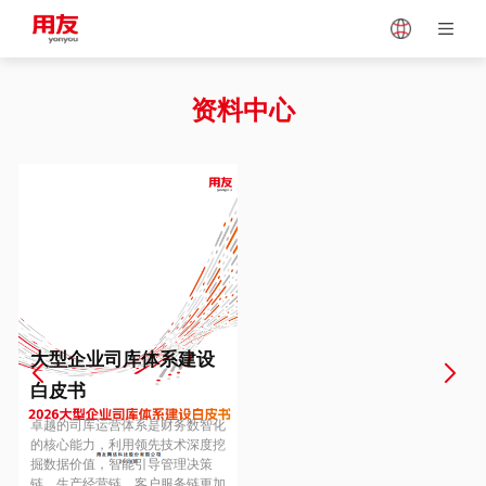
Japan
Vietnam
资料中心
Singapore
Malaysia
Indonesia
Thailand
Europe
Turkey
大型企业司库体系建设
白皮书
Hungary
Mexico
卓越的司库运营体系是财务数智化
的核心能力，利用领先技术深度挖
掘数据价值，智能引导管理决策
链、生产经营链、客户服务链更加