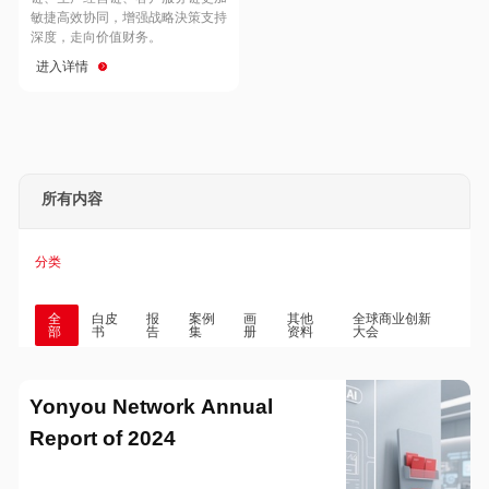
Hong Kong
Macau
敏捷高效协同，增强战略決策支持
深度，走向价值财务。
进入详情
Taiwan
Global
所有内容
分类
全
白皮
报
案例
画
其他
全球商业创新
部
书
告
集
册
资料
大会
Yonyou Network Annual
Report of 2024