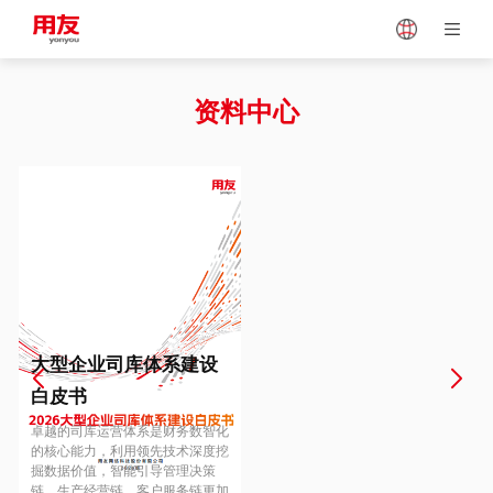
Japan
Vietnam
资料中心
Singapore
Malaysia
Indonesia
Thailand
Europe
Turkey
大型企业司库体系建设
白皮书
Hungary
Mexico
卓越的司库运营体系是财务数智化
的核心能力，利用领先技术深度挖
掘数据价值，智能引导管理决策
链、生产经营链、客户服务链更加