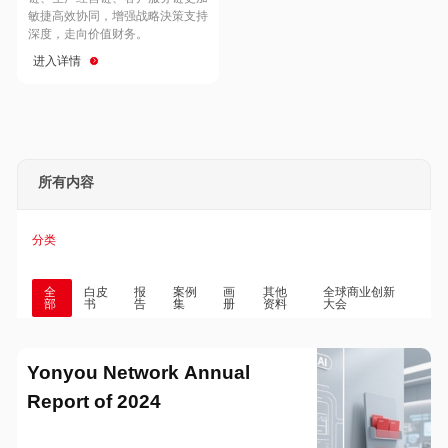
Hong Kong
Macau
敏捷高效协同，增强战略決策支持
深度，走向价值财务。
进入详情
Taiwan
Global
所有内容
分类
全
白皮
报
案例
画
其他
全球商业创新
部
书
告
集
册
资料
大会
Yonyou Network Annual
Report of 2024