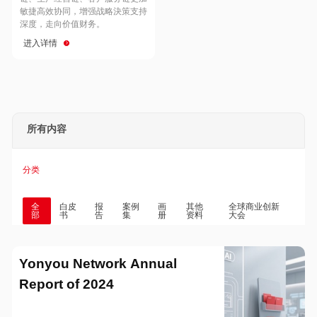
Hong Kong
Macau
敏捷高效协同，增强战略決策支持
深度，走向价值财务。
进入详情
Taiwan
Global
所有内容
分类
全
白皮
报
案例
画
其他
全球商业创新
部
书
告
集
册
资料
大会
Yonyou Network Annual
Report of 2024