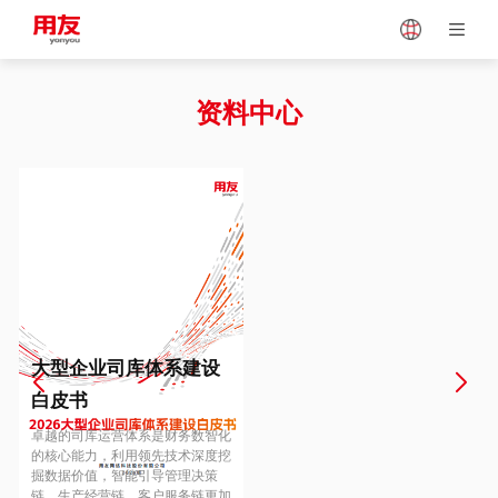
Japan
Vietnam
资料中心
Singapore
Malaysia
Indonesia
Thailand
Europe
Turkey
大型企业司库体系建设
白皮书
Hungary
Mexico
卓越的司库运营体系是财务数智化
的核心能力，利用领先技术深度挖
掘数据价值，智能引导管理决策
链、生产经营链、客户服务链更加