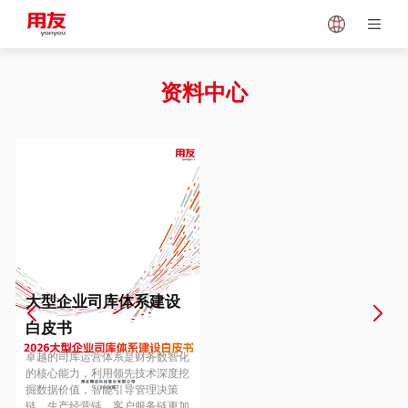
Japan
Vietnam
资料中心
Singapore
Malaysia
Indonesia
Thailand
Europe
Turkey
大型企业司库体系建设
白皮书
Hungary
Mexico
卓越的司库运营体系是财务数智化
的核心能力，利用领先技术深度挖
掘数据价值，智能引导管理决策
链、生产经营链、客户服务链更加