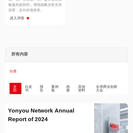
Hong Kong
Macau
敏捷高效协同，增强战略決策支持
深度，走向价值财务。
进入详情
Taiwan
Global
所有内容
分类
全
白皮
报
案例
画
其他
全球商业创新
部
书
告
集
册
资料
大会
Yonyou Network Annual
Report of 2024