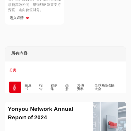
Hong Kong
Macau
敏捷高效协同，增强战略決策支持
深度，走向价值财务。
进入详情
Taiwan
Global
所有内容
分类
全
白皮
报
案例
画
其他
全球商业创新
部
书
告
集
册
资料
大会
Yonyou Network Annual
Report of 2024