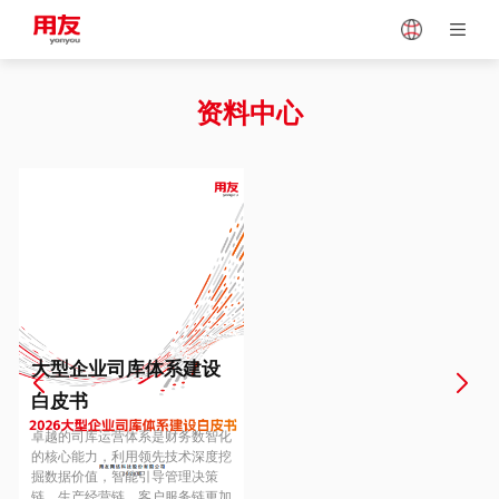
Japan
Vietnam
资料中心
Singapore
Malaysia
Indonesia
Thailand
Europe
Turkey
大型企业司库体系建设
白皮书
Hungary
Mexico
卓越的司库运营体系是财务数智化
的核心能力，利用领先技术深度挖
掘数据价值，智能引导管理决策
链、生产经营链、客户服务链更加