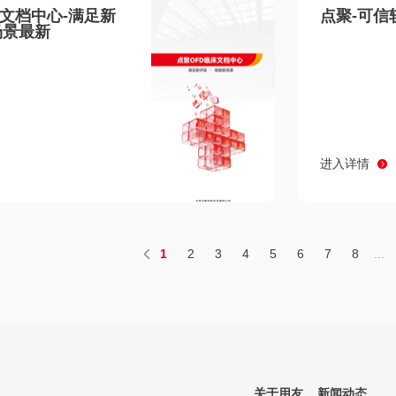
床文档中心-满足新
点聚-可信
场景最新
进入详情
1
2
3
4
5
6
7
8
...
关于用友
新闻动态