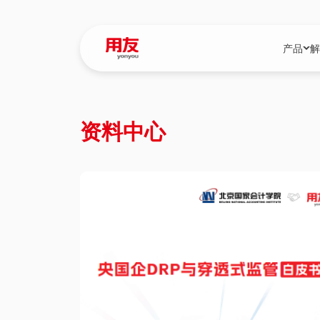
产品
解
YonBIP
行业解决
资料中心
YonBIP（大型
消费品行
YonSuite（
服务
畅捷通（小微企
国资
iuap平台（数
农业
用友BIP超级版
医药
U9 Cloud（
医疗
交通公用
建筑