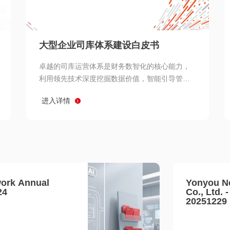
查看所有
大型企业司库体系建设白皮书
卓越的司库运营体系是财务数智化的核心能力，
利用领先技术深度挖掘数据价值，智能引导管理
决策 链、生产经营链、客户服务链更加敏捷高效
进入详情
协同，增强战略決策支持深度，走向价值财务。
ork Annual
Yonyou N
24
Co., Ltd. 
20251229