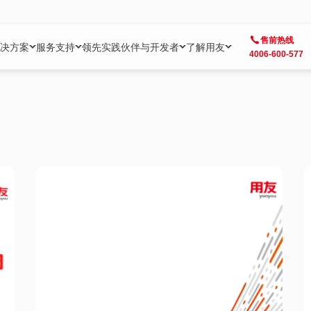
售前热线
决方案
服务支持
领先实践
伙伴与开发者
了解用友
4006-600-577
方案
社区
成为合作伙伴
企业AI
热点解决方案
公司信息
客户支持
开发者
业务领域
企业）
业
用户社区
地产
用友伙伴体系
企业AI
AI+全场景智能服务
了解用友
大型企业客户成功
用友开发者中
财务
成长型企业）
开发者社区
制造
ISV生态伙伴
YonGPT
用友BIP发布时刻
投资者关系
成长型企业客户成功
YonBIP开发
人力
业）
会计家园
金融
专业服务伙伴
智友（YonMate）
用友BIP企业数智化套件
全球分支机构
帮助中心
YonMaker
供应链
智化底座）
摩天
教育
战略联盟伙伴
YonWork
全球化数智运营解决方案
加入用友
友户通
营销
iKM
政务
增值经销伙伴
YonCode
用友BIP国产替代
阳光经营
产品安全中心
采购
制造业云ERP）
烟草
算法备案中心
广信