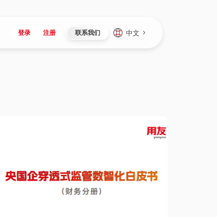
中文
登录
注册
联系我们
Japan
Vietnam
资讯与活动
iuap平台
成为合作伙伴
企业数据
Singapore
Malaysia
心
制造
新闻发布
智能平台
可持续产品与解决方案
数据服务
Indonesia
Thailand
者社区
研发
媒体报道
数据平台
数据安全与隐私
Europe
Turkey
生态定制平台
项目
资料中心
开发平台
社会影响力
Hungary
Mexico
资产
视频中心
云技术平台
人才发展
Hong Kong
Macau
协同
活动中心（日历）
应用平台
公司治理
Taiwan
Global
全球商业创新大会
连接平台
应用下载