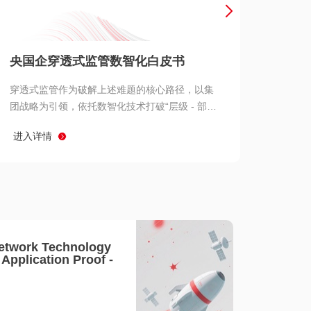
产品 >
央国企穿透式监管数智化白皮书
穿透式监管作为破解上述难题的核心路径，以集
团战略为引领，依托数智化技术打破“层级 - 部门
- 系统” 三重壁垒，实现从集团总部到基层经营单
进入详情
元的纵向全级次贯通、从监管指标到业务源头的
横向全链路延伸、 从风险预警到根因追溯的全周
期管控。
etwork Technology
- Application Proof -