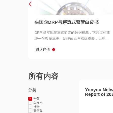
央国企DRP与穿透式监管白皮书
DRP 是实现穿透式监管的数据根基，它通过构建
统一的数据标准、治理体系与指标模型，为穿透
式监管提供了高质量、可信赖的数据基础。而以
进入详情
用友 BIP 为代表的新一代数智化平台，则为 DRP
的落地与穿透式监管的实现提供了强大的技术支
撑
所有内容
Yonyou Netw
分类
Report of 20
全部
白皮书
报告
案例集