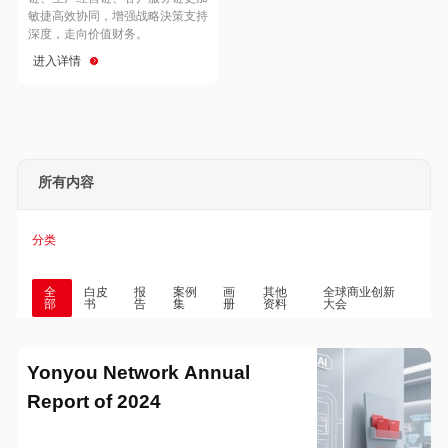
Hong Kong
Macau
敏捷高效协同，增强战略決策支持
深度，走向价值财务。
进入详情
Taiwan
Global
所有内容
分类
全
白皮
报
案例
画
其他
全球商业创新
部
书
告
集
册
资料
大会
Yonyou Network Annual
Report of 2024