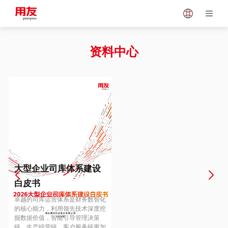
Japan
Vietnam
资料中心
Singapore
Malaysia
Indonesia
Thailand
Europe
Turkey
大型企业司库体系建设
白皮书
Hungary
Mexico
卓越的司库运营体系是财务数智化
的核心能力，利用领先技术深度挖
掘数据价值，智能引导管理决策
链、生产经营链、客户服务链更加