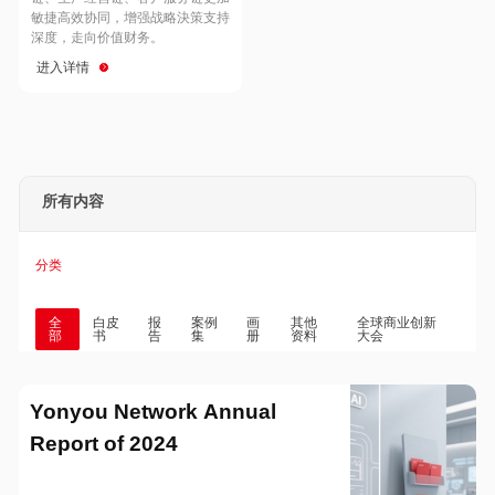
Hong Kong
Macau
敏捷高效协同，增强战略決策支持
深度，走向价值财务。
进入详情
Taiwan
Global
所有内容
分类
全
白皮
报
案例
画
其他
全球商业创新
部
书
告
集
册
资料
大会
Yonyou Network Annual
Report of 2024