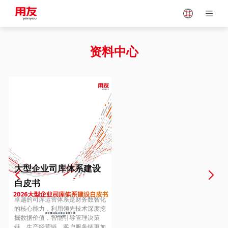
Japan
Vietnam
资料中心
Singapore
Malaysia
Indonesia
Thailand
Europe
Turkey
大型企业司库体系建设
白皮书
Hungary
Mexico
卓越的司库运营体系是财务数智化
的核心能力，利用领先技术深度挖
掘数据价值，智能引导管理决策
链、生产经营链、客户服务链更加