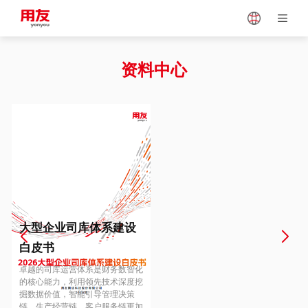
Japan
Vietnam
资料中心
Singapore
Malaysia
Indonesia
Thailand
Europe
Turkey
大型企业司库体系建设
白皮书
Hungary
Mexico
卓越的司库运营体系是财务数智化
的核心能力，利用领先技术深度挖
掘数据价值，智能引导管理决策
链、生产经营链、客户服务链更加