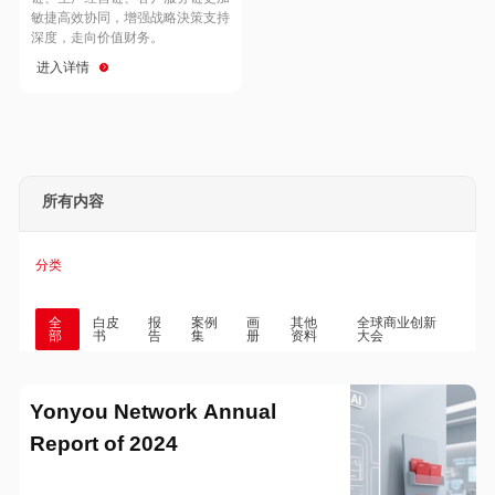
Hong Kong
Macau
敏捷高效协同，增强战略決策支持
深度，走向价值财务。
进入详情
Taiwan
Global
所有内容
分类
全
白皮
报
案例
画
其他
全球商业创新
部
书
告
集
册
资料
大会
Yonyou Network Annual
Report of 2024