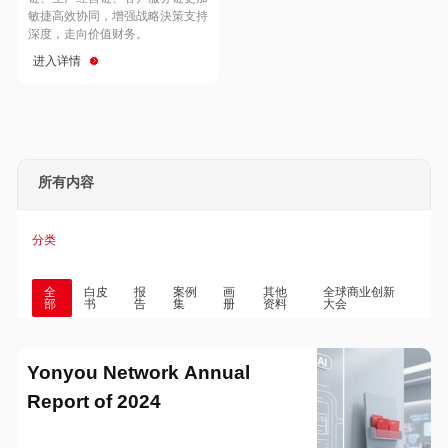
Hong Kong
Macau
敏捷高效协同，增强战略決策支持
深度，走向价值财务。
进入详情
Taiwan
Global
所有内容
分类
全
白皮
报
案例
画
其他
全球商业创新
部
书
告
集
册
资料
大会
Yonyou Network Annual
Report of 2024