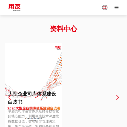
Japan
Vietnam
资料中心
Singapore
Malaysia
Indonesia
Thailand
Europe
Turkey
大型企业司库体系建设
白皮书
Hungary
Mexico
卓越的司库运营体系是财务数智化
的核心能力，利用领先技术深度挖
掘数据价值，智能引导管理决策
链、生产经营链、客户服务链更加