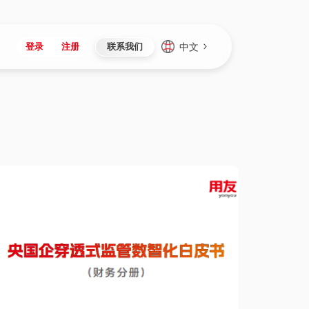
中文
登录
注册
联系我们
Japan
Vietnam
资讯与活动
iuap平台
成为合作伙伴
企业数据
Singapore
Malaysia
心
制造
新闻发布
智能平台
可持续产品与解决方案
数据服务
Indonesia
Thailand
者社区
研发
媒体报道
数据平台
数据安全与隐私
Europe
Turkey
生态定制平台
项目
资料中心
开发平台
社会影响力
Hungary
Mexico
资产
视频中心
云技术平台
人才发展
Hong Kong
Macau
协同
活动中心（日历）
应用平台
公司治理
Taiwan
Global
全球商业创新大会
连接平台
应用下载