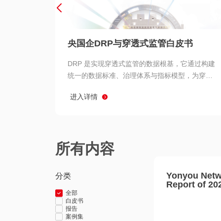
央国企DRP与穿透式监管白皮书
DRP 是实现穿透式监管的数据根基，它通过构建
统一的数据标准、治理体系与指标模型，为穿透
式监管提供了高质量、可信赖的数据基础。而以
进入详情
用友 BIP 为代表的新一代数智化平台，则为 DRP
的落地与穿透式监管的实现提供了强大的技术支
撑
所有内容
Yonyou Netw
分类
Report of 20
全部
白皮书
报告
案例集