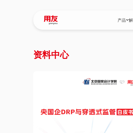
产品
解
YonBIP
行业解决
资料中心
YonBIP（大型
消费品行
YonSuite（
服务
畅捷通（小微企
国资
iuap平台（数
农业
用友BIP超级版
医药
U9 Cloud（
医疗
交通公用
建筑