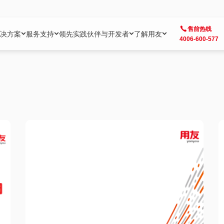
售前热线
决方案
服务支持
领先实践
伙伴与开发者
了解用友
4006-600-577
方案
社区
成为合作伙伴
企业AI
热点解决方案
公司信息
客户支持
开发者
业务领域
企业）
业
用户社区
地产
用友伙伴体系
企业AI
AI+全场景智能服务
了解用友
大型企业客户成功
用友开发者中
财务
成长型企业）
开发者社区
制造
ISV生态伙伴
YonGPT
用友BIP发布时刻
投资者关系
成长型企业客户成功
YonBIP开发
人力
业）
会计家园
金融
专业服务伙伴
智友（YonMate）
用友BIP企业数智化套件
全球分支机构
帮助中心
YonMaker
供应链
智化底座）
摩天
教育
战略联盟伙伴
YonWork
全球化数智运营解决方案
加入用友
友户通
营销
iKM
政务
增值经销伙伴
YonCode
用友BIP国产替代
阳光经营
产品安全中心
采购
制造业云ERP）
烟草
算法备案中心
广信