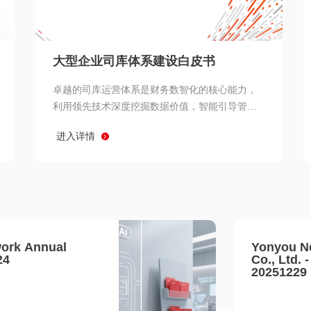
查看所有
大型企业司库体系建设白皮书
卓越的司库运营体系是财务数智化的核心能力，
利用领先技术深度挖掘数据价值，智能引导管理
决策 链、生产经营链、客户服务链更加敏捷高效
进入详情
协同，增强战略決策支持深度，走向价值财务。
ork Annual
Yonyou N
24
Co., Ltd. 
20251229