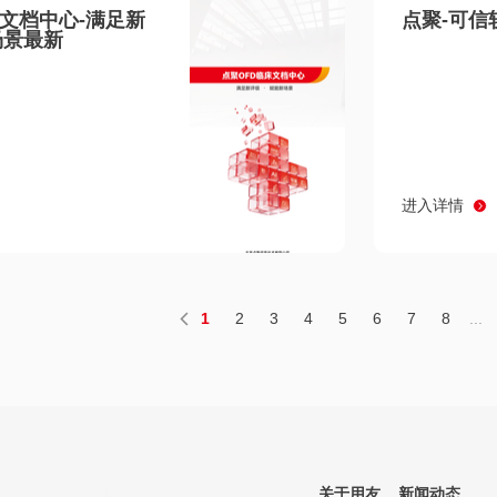
床文档中心-满足新
点聚-可信
场景最新
进入详情
1
2
3
4
5
6
7
8
...
关于用友
新闻动态