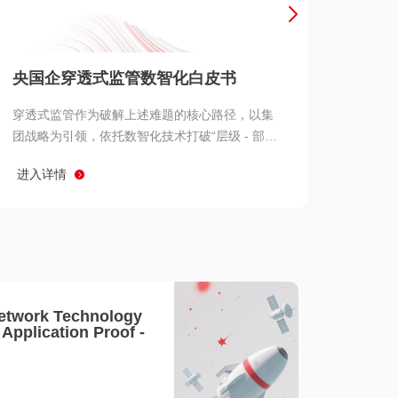
产品 >
央国企穿透式监管数智化白皮书
穿透式监管作为破解上述难题的核心路径，以集
团战略为引领，依托数智化技术打破“层级 - 部门
- 系统” 三重壁垒，实现从集团总部到基层经营单
进入详情
元的纵向全级次贯通、从监管指标到业务源头的
横向全链路延伸、 从风险预警到根因追溯的全周
期管控。
etwork Technology
- Application Proof -