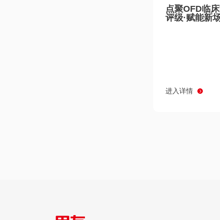
点聚OFD临
评级·赋能新
进入详情