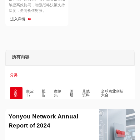
Hong Kong
Macau
敏捷高效协同，增强战略決策支持
深度，走向价值财务。
进入详情
Taiwan
Global
所有内容
分类
全
白皮
报
案例
画
其他
全球商业创新
部
书
告
集
册
资料
大会
Yonyou Network Annual
Report of 2024