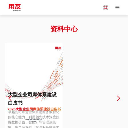
Japan
Vietnam
资料中心
Singapore
Malaysia
Indonesia
Thailand
Europe
Turkey
大型企业司库体系建设
白皮书
Hungary
Mexico
卓越的司库运营体系是财务数智化
的核心能力，利用领先技术深度挖
掘数据价值，智能引导管理决策
链、生产经营链、客户服务链更加