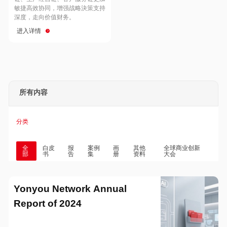
Hong Kong
Macau
敏捷高效协同，增强战略決策支持
深度，走向价值财务。
进入详情
Taiwan
Global
所有内容
分类
全
白皮
报
案例
画
其他
全球商业创新
部
书
告
集
册
资料
大会
Yonyou Network Annual
Report of 2024