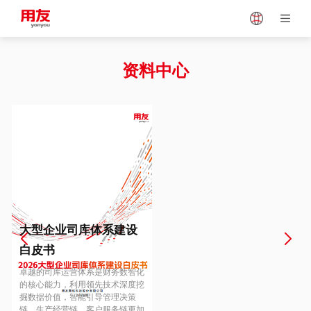
Japan
Vietnam
资料中心
Singapore
Malaysia
Indonesia
Thailand
Europe
Turkey
大型企业司库体系建设
白皮书
Hungary
Mexico
卓越的司库运营体系是财务数智化
的核心能力，利用领先技术深度挖
掘数据价值，智能引导管理决策
链、生产经营链、客户服务链更加