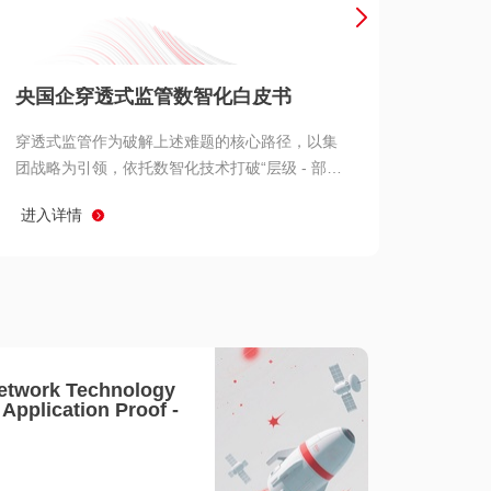
产品 >
央国企穿透式监管数智化白皮书
穿透式监管作为破解上述难题的核心路径，以集
团战略为引领，依托数智化技术打破“层级 - 部门
- 系统” 三重壁垒，实现从集团总部到基层经营单
进入详情
元的纵向全级次贯通、从监管指标到业务源头的
横向全链路延伸、 从风险预警到根因追溯的全周
期管控。
etwork Technology
- Application Proof -