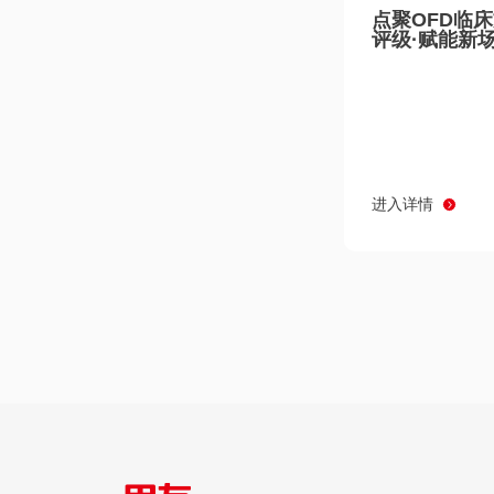
点聚OFD临
评级·赋能新
进入详情