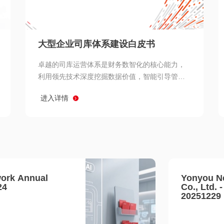
查看所有
大型企业司库体系建设白皮书
卓越的司库运营体系是财务数智化的核心能力，
利用领先技术深度挖掘数据价值，智能引导管理
决策 链、生产经营链、客户服务链更加敏捷高效
进入详情
协同，增强战略決策支持深度，走向价值财务。
ork Annual
Yonyou N
24
Co., Ltd. 
20251229