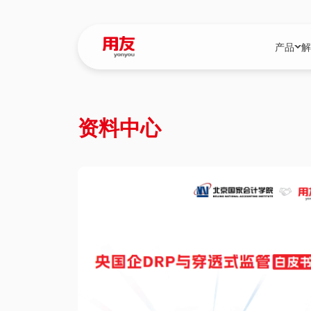
产品
解
YonBIP
行业解决
资料中心
YonBIP（大型
消费品行
YonSuite（
服务
畅捷通（小微企
国资
iuap平台（数
农业
用友BIP超级版
医药
U9 Cloud（
医疗
交通公用
建筑