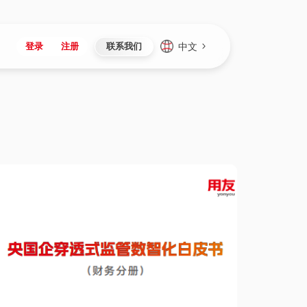
中文
登录
注册
联系我们
Japan
Vietnam
资讯与活动
iuap平台
成为合作伙伴
企业数据
Singapore
Malaysia
心
制造
新闻发布
智能平台
可持续产品与解决方案
数据服务
Indonesia
Thailand
者社区
研发
媒体报道
数据平台
数据安全与隐私
Europe
Turkey
生态定制平台
项目
资料中心
开发平台
社会影响力
Hungary
Mexico
资产
视频中心
云技术平台
人才发展
Hong Kong
Macau
协同
活动中心（日历）
应用平台
公司治理
Taiwan
Global
全球商业创新大会
连接平台
应用下载