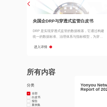
央国企DRP与穿透式监管白皮书
DRP 是实现穿透式监管的数据根基，它通过构建
统一的数据标准、治理体系与指标模型，为穿透
式监管提供了高质量、可信赖的数据基础。而以
进入详情
用友 BIP 为代表的新一代数智化平台，则为 DRP
的落地与穿透式监管的实现提供了强大的技术支
撑
所有内容
Yonyou Netw
分类
Report of 20
全部
白皮书
报告
案例集