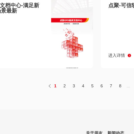
床文档中心-满足新
点聚-可信
场景最新
进入详情
1
2
3
4
5
6
7
8
...
关于用友
新闻动态