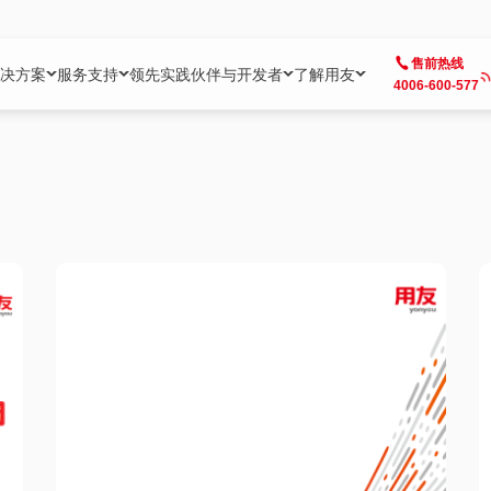
售前热线
决方案
服务支持
领先实践
伙伴与开发者
了解用友
4006-600-577
方案
社区
成为合作伙伴
企业AI
热点解决方案
公司信息
客户支持
开发者
业务领域
企业）
业
用户社区
地产
用友伙伴体系
企业AI
AI+全场景智能服务
了解用友
大型企业客户成功
用友开发者中
财务
成长型企业）
开发者社区
制造
ISV生态伙伴
YonGPT
用友BIP发布时刻
投资者关系
成长型企业客户成功
YonBIP开发
人力
业）
会计家园
金融
专业服务伙伴
智友（YonMate）
用友BIP企业数智化套件
全球分支机构
帮助中心
YonMaker
供应链
智化底座）
摩天
教育
战略联盟伙伴
YonWork
全球化数智运营解决方案
加入用友
友户通
营销
iKM
政务
增值经销伙伴
YonCode
用友BIP国产替代
阳光经营
产品安全中心
采购
制造业云ERP）
烟草
算法备案中心
广信