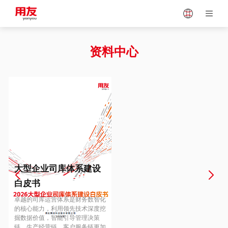
Japan
Vietnam
资料中心
Singapore
Malaysia
Indonesia
Thailand
Europe
Turkey
大型企业司库体系建设
白皮书
Hungary
Mexico
卓越的司库运营体系是财务数智化
的核心能力，利用领先技术深度挖
掘数据价值，智能引导管理决策
链、生产经营链、客户服务链更加