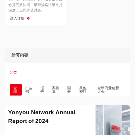
Hong Kong
Macau
敏捷高效协同，增强战略決策支持
深度，走向价值财务。
进入详情
Taiwan
Global
所有内容
分类
全
白皮
报
案例
画
其他
全球商业创新
部
书
告
集
册
资料
大会
Yonyou Network Annual
Report of 2024