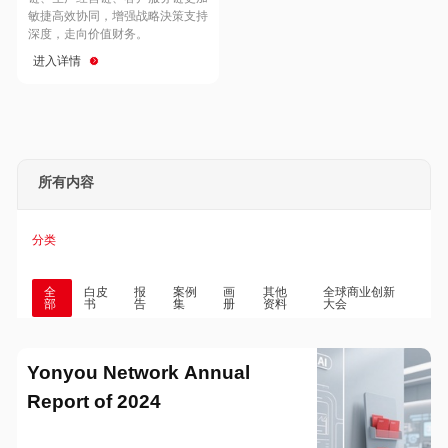
Hong Kong
Macau
敏捷高效协同，增强战略決策支持
深度，走向价值财务。
进入详情
Taiwan
Global
所有内容
分类
全
白皮
报
案例
画
其他
全球商业创新
部
书
告
集
册
资料
大会
Yonyou Network Annual
Report of 2024