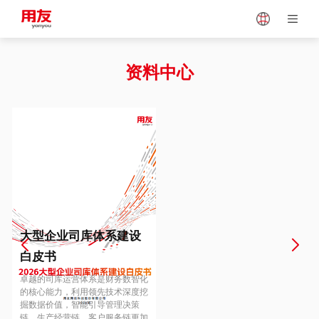
Japan
Vietnam
资料中心
Singapore
Malaysia
Indonesia
Thailand
Europe
Turkey
大型企业司库体系建设
白皮书
Hungary
Mexico
卓越的司库运营体系是财务数智化
的核心能力，利用领先技术深度挖
掘数据价值，智能引导管理决策
链、生产经营链、客户服务链更加