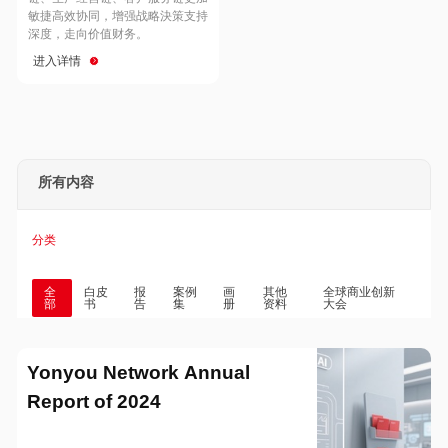
Hong Kong
Macau
敏捷高效协同，增强战略決策支持
深度，走向价值财务。
进入详情
Taiwan
Global
所有内容
分类
全
白皮
报
案例
画
其他
全球商业创新
部
书
告
集
册
资料
大会
Yonyou Network Annual
Report of 2024