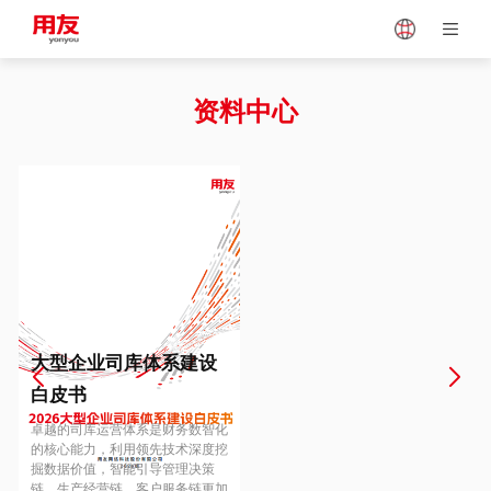
Japan
Vietnam
资料中心
Singapore
Malaysia
Indonesia
Thailand
Europe
Turkey
大型企业司库体系建设
白皮书
Hungary
Mexico
卓越的司库运营体系是财务数智化
的核心能力，利用领先技术深度挖
掘数据价值，智能引导管理决策
链、生产经营链、客户服务链更加