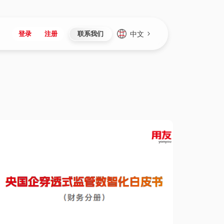
中文
登录
注册
联系我们
Japan
Vietnam
资讯与活动
iuap平台
成为合作伙伴
企业数据
Singapore
Malaysia
心
制造
新闻发布
智能平台
可持续产品与解决方案
数据服务
Indonesia
Thailand
者社区
研发
媒体报道
数据平台
数据安全与隐私
Europe
Turkey
生态定制平台
项目
资料中心
开发平台
社会影响力
Hungary
Mexico
资产
视频中心
云技术平台
人才发展
Hong Kong
Macau
协同
活动中心（日历）
应用平台
公司治理
Taiwan
Global
全球商业创新大会
连接平台
应用下载