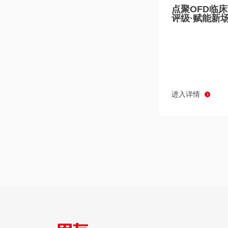
点聚OFD临
评级·赋能新
进入详情