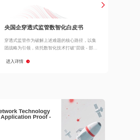
产品 >
央国企穿透式监管数智化白皮书
穿透式监管作为破解上述难题的核心路径，以集
团战略为引领，依托数智化技术打破“层级 - 部门
- 系统” 三重壁垒，实现从集团总部到基层经营单
进入详情
元的纵向全级次贯通、从监管指标到业务源头的
横向全链路延伸、 从风险预警到根因追溯的全周
期管控。
etwork Technology
- Application Proof -