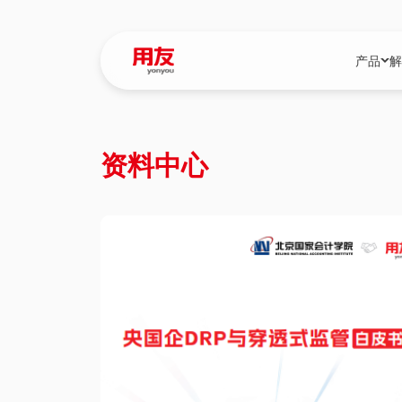
产品
解
YonBIP
行业解决
资料中心
YonBIP（大型
消费品行
YonSuite（
服务
畅捷通（小微企
国资
iuap平台（数
农业
用友BIP超级版
医药
U9 Cloud（
医疗
交通公用
建筑