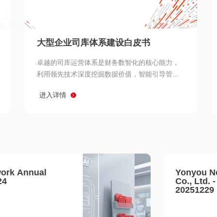
查看所有
大型企业司库体系建设白皮书
卓越的司库运营体系是财务数智化的核心能力，
利用领先技术深度挖掘数据价值，智能引导管理
决策 链、生产经营链、客户服务链更加敏捷高效
进入详情
协同，增强战略決策支持深度，走向价值财务。
ork Annual
Yonyou N
24
Co., Ltd. 
20251229