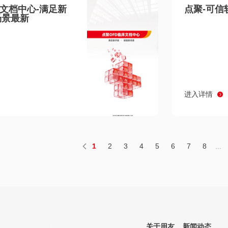
床文档中心-满足新
点聚-可信
场景最新
进入详情
1
2
3
4
5
6
7
8
...
关于用友
新闻动态