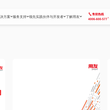
售前热线
决方案
服务支持
领先实践
伙伴与开发者
了解用友
4006-600-577
方案
社区
成为合作伙伴
企业AI
热点解决方案
公司信息
客户支持
开发者
业务领域
企业）
业
用户社区
地产
用友伙伴体系
企业AI
AI+全场景智能服务
了解用友
大型企业客户成功
用友开发者中
财务
成长型企业）
开发者社区
制造
ISV生态伙伴
YonGPT
用友BIP发布时刻
投资者关系
成长型企业客户成功
YonBIP开发
人力
业）
会计家园
金融
专业服务伙伴
智友（YonMate）
用友BIP企业数智化套件
全球分支机构
帮助中心
YonMaker
供应链
智化底座）
摩天
教育
战略联盟伙伴
YonWork
全球化数智运营解决方案
加入用友
友户通
营销
iKM
政务
增值经销伙伴
YonCode
用友BIP国产替代
阳光经营
产品安全中心
采购
制造业云ERP）
烟草
算法备案中心
广信