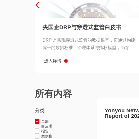
央国企DRP与穿透式监管白皮书
DRP 是实现穿透式监管的数据根基，它通过构建
统一的数据标准、治理体系与指标模型，为穿透
式监管提供了高质量、可信赖的数据基础。而以
进入详情
用友 BIP 为代表的新一代数智化平台，则为 DRP
的落地与穿透式监管的实现提供了强大的技术支
撑
所有内容
Yonyou Netw
分类
Report of 20
全部
白皮书
报告
案例集