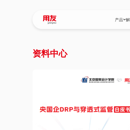
产品
解
YonBIP
行业解决
资料中心
YonBIP（大型
消费品行
YonSuite（
服务
畅捷通（小微企
国资
iuap平台（数
农业
用友BIP超级版
医药
U9 Cloud（
医疗
交通公用
建筑