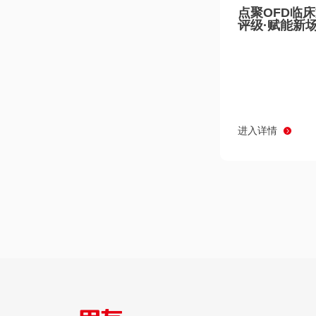
点聚OFD临
评级·赋能新
进入详情