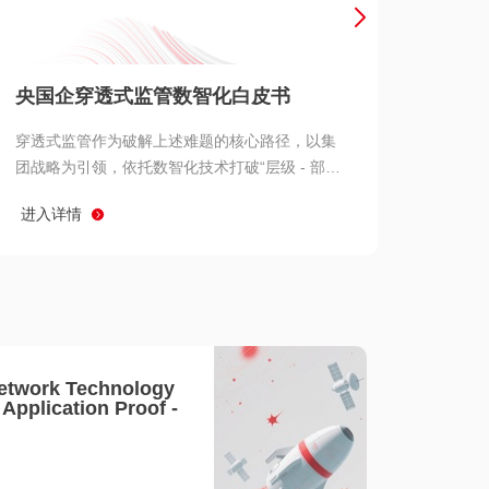
产品 >
央国企穿透式监管数智化白皮书
穿透式监管作为破解上述难题的核心路径，以集
团战略为引领，依托数智化技术打破“层级 - 部门
- 系统” 三重壁垒，实现从集团总部到基层经营单
进入详情
元的纵向全级次贯通、从监管指标到业务源头的
横向全链路延伸、 从风险预警到根因追溯的全周
期管控。
etwork Technology
- Application Proof -