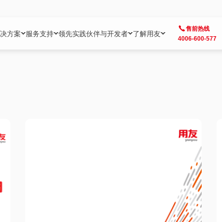
售前热线
决方案
服务支持
领先实践
伙伴与开发者
了解用友
4006-600-577
方案
社区
成为合作伙伴
企业AI
热点解决方案
公司信息
客户支持
开发者
业务领域
企业）
业
用户社区
地产
用友伙伴体系
企业AI
AI+全场景智能服务
了解用友
大型企业客户成功
用友开发者中
财务
成长型企业）
开发者社区
制造
ISV生态伙伴
YonGPT
用友BIP发布时刻
投资者关系
成长型企业客户成功
YonBIP开发
人力
业）
会计家园
金融
专业服务伙伴
智友（YonMate）
用友BIP企业数智化套件
全球分支机构
帮助中心
YonMaker
供应链
智化底座）
摩天
教育
战略联盟伙伴
YonWork
全球化数智运营解决方案
加入用友
友户通
营销
iKM
政务
增值经销伙伴
YonCode
用友BIP国产替代
阳光经营
产品安全中心
采购
制造业云ERP）
烟草
算法备案中心
广信