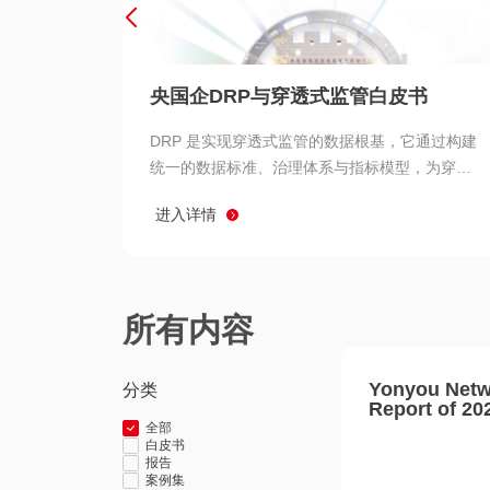
央国企DRP与穿透式监管白皮书
DRP 是实现穿透式监管的数据根基，它通过构建
统一的数据标准、治理体系与指标模型，为穿透
式监管提供了高质量、可信赖的数据基础。而以
进入详情
用友 BIP 为代表的新一代数智化平台，则为 DRP
的落地与穿透式监管的实现提供了强大的技术支
撑
所有内容
Yonyou Netw
分类
Report of 20
全部
白皮书
报告
案例集