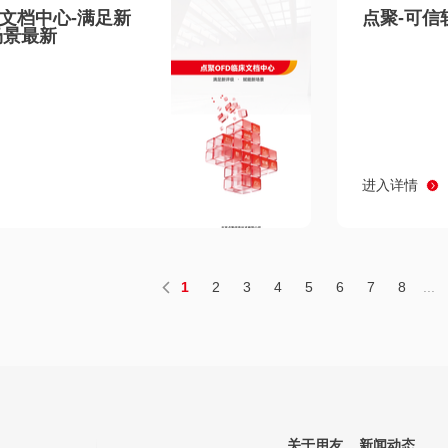
床文档中心-满足新
点聚-可信
场景最新
进入详情
1
2
3
4
5
6
7
8
...
关于用友
新闻动态