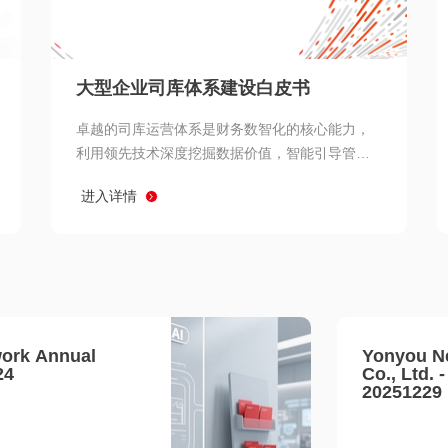
查看所有
大型企业司库体系建设白皮书
卓越的司库运营体系是财务数智化的核心能力，
利用领先技术深度挖掘数据价值，智能引导管理
决策 链、生产经营链、客户服务链更加敏捷高效
进入详情
协同，增强战略決策支持深度，走向价值财务。
ork Annual
Yonyou N
24
Co., Ltd. 
20251229