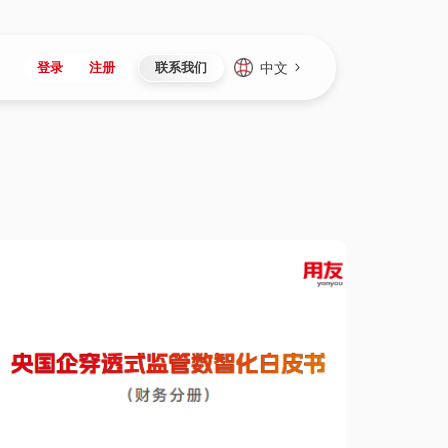
中文
登录
注册
联系我们
Japan
Vietnam
资讯与活动
iuap平台
成为合作伙伴
企业数据
Singapore
Malaysia
心
制造
新闻发布
智能平台
可持续产品与解决方案
数据服务
Indonesia
Thailand
者社区
研发
媒体报道
数据平台
数据安全与隐私
Europe
Turkey
生态定制平台
项目
资料中心
开发平台
社会影响力
Hungary
Mexico
资产
视频中心
云技术平台
人才发展
Hong Kong
Macau
协同
活动中心（日历）
应用平台
公司治理
Taiwan
Global
全球商业创新大会
连接平台
应用下载