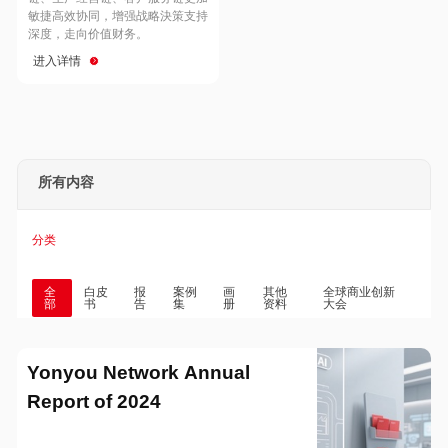
Hong Kong
Macau
敏捷高效协同，增强战略決策支持
深度，走向价值财务。
进入详情
Taiwan
Global
所有内容
分类
全
白皮
报
案例
画
其他
全球商业创新
部
书
告
集
册
资料
大会
Yonyou Network Annual
Report of 2024