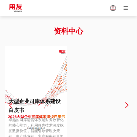
Japan
Vietnam
资料中心
Singapore
Malaysia
Indonesia
Thailand
Europe
Turkey
大型企业司库体系建设
白皮书
Hungary
Mexico
卓越的司库运营体系是财务数智化
的核心能力，利用领先技术深度挖
掘数据价值，智能引导管理决策
链、生产经营链、客户服务链更加