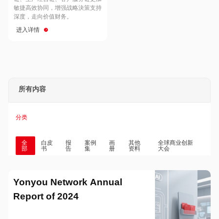
Hong Kong
Macau
敏捷高效协同，增强战略決策支持
深度，走向价值财务。
进入详情
Taiwan
Global
所有内容
分类
全
白皮
报
案例
画
其他
全球商业创新
部
书
告
集
册
资料
大会
Yonyou Network Annual
Report of 2024