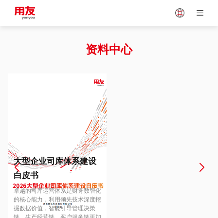
Japan
Vietnam
资料中心
Singapore
Malaysia
Indonesia
Thailand
Europe
Turkey
大型企业司库体系建设
白皮书
Hungary
Mexico
卓越的司库运营体系是财务数智化
的核心能力，利用领先技术深度挖
掘数据价值，智能引导管理决策
链、生产经营链、客户服务链更加