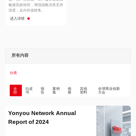
Hong Kong
Macau
敏捷高效协同，增强战略決策支持
深度，走向价值财务。
进入详情
Taiwan
Global
所有内容
分类
全
白皮
报
案例
画
其他
全球商业创新
部
书
告
集
册
资料
大会
Yonyou Network Annual
Report of 2024