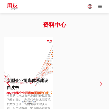
Japan
Vietnam
资料中心
Singapore
Malaysia
Indonesia
Thailand
Europe
Turkey
大型企业司库体系建设
白皮书
Hungary
Mexico
卓越的司库运营体系是财务数智化
的核心能力，利用领先技术深度挖
掘数据价值，智能引导管理决策
链、生产经营链、客户服务链更加