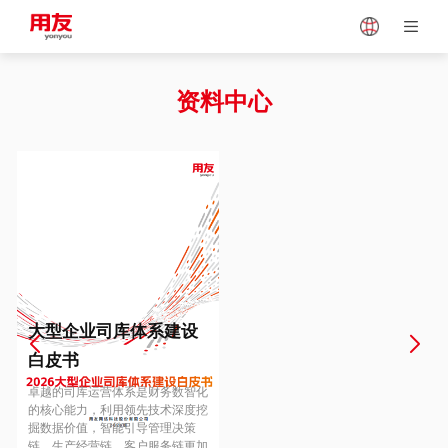
Japan
Vietnam
资料中心
Singapore
Malaysia
Indonesia
Thailand
Europe
Turkey
大型企业司库体系建设
白皮书
Hungary
Mexico
卓越的司库运营体系是财务数智化
的核心能力，利用领先技术深度挖
掘数据价值，智能引导管理决策
链、生产经营链、客户服务链更加