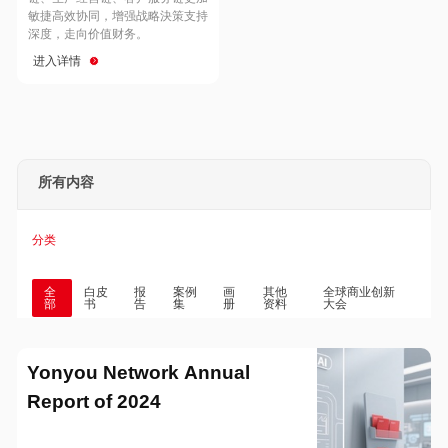
Hong Kong
Macau
敏捷高效协同，增强战略決策支持
深度，走向价值财务。
进入详情
Taiwan
Global
所有内容
分类
全
白皮
报
案例
画
其他
全球商业创新
部
书
告
集
册
资料
大会
Yonyou Network Annual
Report of 2024