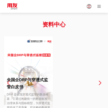
Japan
Vietnam
资料中心
Singapore
Malaysia
Indonesia
Thailand
Europe
Turkey
央国企DRP与穿透式监
管白皮书
Hungary
Mexico
DRP 是实现穿透式监管的数据根
基，它通过构建统一的数据标准、
治理体系与指标模型，为穿透式监
管提供了高质量、可信赖的数据基