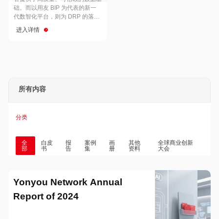
Hong Kong
Macau
础。而以用友 BIP 为代表的新一
代数智化平台，则为 DRP 的落地
与穿透式监管的实现提供了强大的
进入详情
技术支撑
Taiwan
Global
所有内容
分类
全
白皮
报
案例
画
其他
全球商业创新
部
书
告
集
册
资料
大会
Yonyou Network Annual
Report of 2024