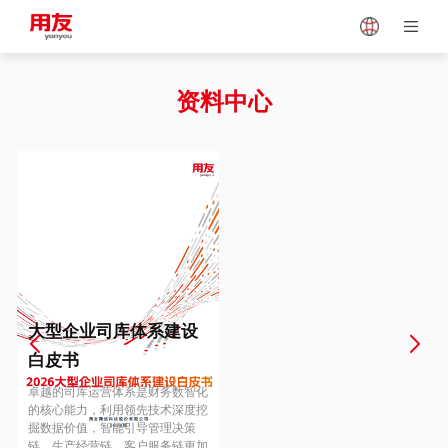
Japan
Vietnam
资料中心
Singapore
Malaysia
Indonesia
Thailand
Europe
Turkey
大型企业司库体系建设
白皮书
Hungary
Mexico
卓越的司库运营体系是财务数智化
的核心能力，利用领先技术深度挖
掘数据价值，智能引导管理决策
链、生产经营链、客户服务链更加