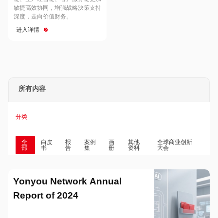
Hong Kong
Macau
敏捷高效协同，增强战略決策支持
深度，走向价值财务。
进入详情
Taiwan
Global
所有内容
分类
全
白皮
报
案例
画
其他
全球商业创新
部
书
告
集
册
资料
大会
Yonyou Network Annual
Report of 2024