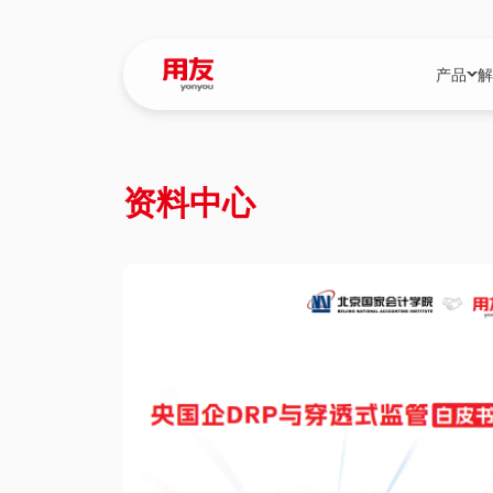
产品
解
YonBIP
行业解决
资料中心
YonBIP（大型
消费品行
YonSuite（
服务
畅捷通（小微企
国资
iuap平台（数
农业
用友BIP超级版
医药
U9 Cloud（
医疗
交通公用
建筑