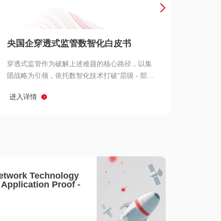
产品 >
央国企穿透式监管数智化白皮书
穿透式监管作为破解上述难题的核心路径，以集
团战略为引领，依托数智化技术打破“层级 - 部门
- 系统” 三重壁垒，实现从集团总部到基层经营单
进入详情
元的纵向全级次贯通、从监管指标到业务源头的
横向全链路延伸、 从风险预警到根因追溯的全周
期管控。
etwork Technology
- Application Proof -