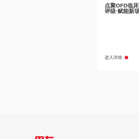
点聚OFD临
评级·赋能新
进入详情