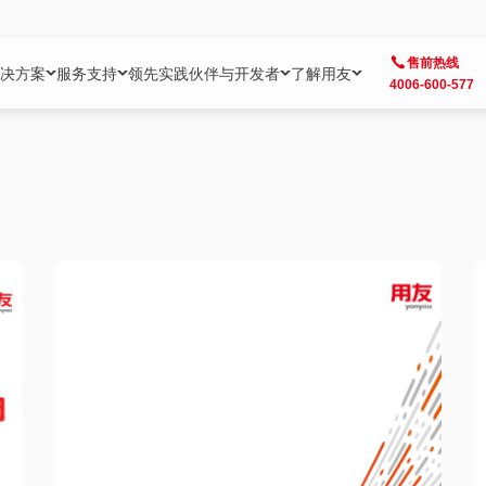
售前热线
决方案
服务支持
领先实践
伙伴与开发者
了解用友
4006-600-577
方案
社区
成为合作伙伴
企业AI
热点解决方案
公司信息
客户支持
开发者
业务领域
企业）
业
用户社区
地产
用友伙伴体系
企业AI
AI+全场景智能服务
了解用友
大型企业客户成功
用友开发者中
财务
成长型企业）
开发者社区
制造
ISV生态伙伴
YonGPT
用友BIP发布时刻
投资者关系
成长型企业客户成功
YonBIP开发
人力
业）
会计家园
金融
专业服务伙伴
智友（YonMate）
用友BIP企业数智化套件
全球分支机构
帮助中心
YonMaker
供应链
智化底座）
摩天
教育
战略联盟伙伴
YonWork
全球化数智运营解决方案
加入用友
友户通
营销
iKM
政务
增值经销伙伴
YonCode
用友BIP国产替代
阳光经营
产品安全中心
采购
制造业云ERP）
烟草
算法备案中心
广信