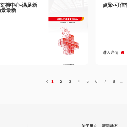
床文档中心-满足新
点聚-可信
场景最新
进入详情
1
2
3
4
5
6
7
8
...
关于用友
新闻动态