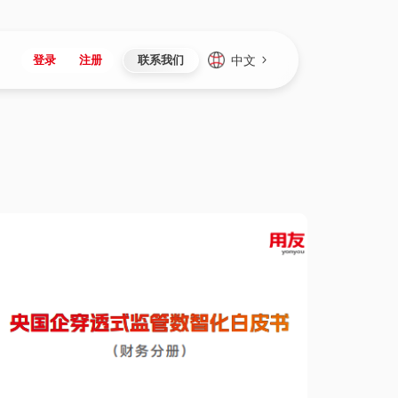
中文
登录
注册
联系我们
Japan
Vietnam
资讯与活动
iuap平台
成为合作伙伴
企业数据
Singapore
Malaysia
心
制造
新闻发布
智能平台
可持续产品与解决方案
数据服务
Indonesia
Thailand
者社区
研发
媒体报道
数据平台
数据安全与隐私
Europe
Turkey
生态定制平台
项目
资料中心
开发平台
社会影响力
Hungary
Mexico
资产
视频中心
云技术平台
人才发展
Hong Kong
Macau
协同
活动中心（日历）
应用平台
公司治理
Taiwan
Global
全球商业创新大会
连接平台
应用下载