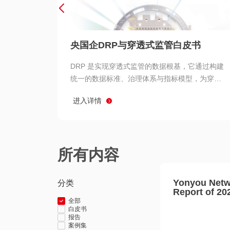
央国企DRP与穿透式监管白皮书
DRP 是实现穿透式监管的数据根基，它通过构建
统一的数据标准、治理体系与指标模型，为穿透
式监管提供了高质量、可信赖的数据基础。而以
进入详情
用友 BIP 为代表的新一代数智化平台，则为 DRP
的落地与穿透式监管的实现提供了强大的技术支
撑
所有内容
Yonyou Netw
分类
Report of 20
全部
白皮书
报告
案例集