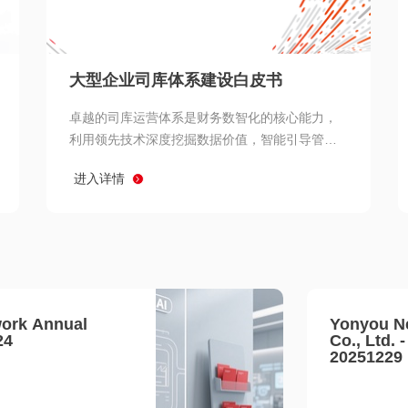
查看所有
大型企业司库体系建设白皮书
卓越的司库运营体系是财务数智化的核心能力，
利用领先技术深度挖掘数据价值，智能引导管理
决策 链、生产经营链、客户服务链更加敏捷高效
进入详情
协同，增强战略決策支持深度，走向价值财务。
ork Annual
Yonyou N
24
Co., Ltd. 
20251229