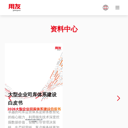
Japan
Vietnam
资料中心
Singapore
Malaysia
Indonesia
Thailand
Europe
Turkey
大型企业司库体系建设
白皮书
Hungary
Mexico
卓越的司库运营体系是财务数智化
的核心能力，利用领先技术深度挖
掘数据价值，智能引导管理决策
链、生产经营链、客户服务链更加