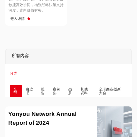
Hong Kong
Macau
敏捷高效协同，增强战略決策支持
深度，走向价值财务。
进入详情
Taiwan
Global
所有内容
分类
全
白皮
报
案例
画
其他
全球商业创新
部
书
告
集
册
资料
大会
Yonyou Network Annual
Report of 2024