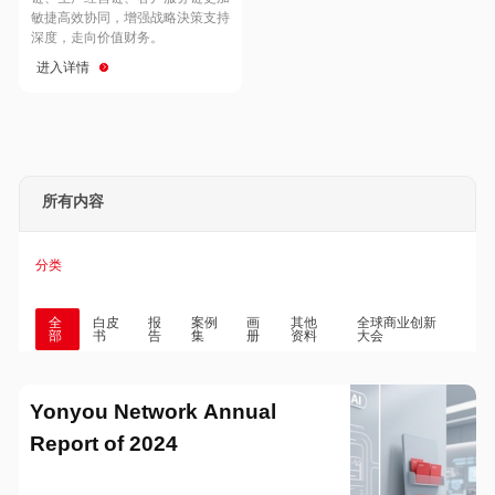
Hong Kong
Macau
敏捷高效协同，增强战略決策支持
深度，走向价值财务。
进入详情
Taiwan
Global
所有内容
分类
全
白皮
报
案例
画
其他
全球商业创新
部
书
告
集
册
资料
大会
Yonyou Network Annual
Report of 2024