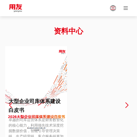
Japan
Vietnam
资料中心
Singapore
Malaysia
Indonesia
Thailand
Europe
Turkey
大型企业司库体系建设
白皮书
Hungary
Mexico
卓越的司库运营体系是财务数智化
的核心能力，利用领先技术深度挖
掘数据价值，智能引导管理决策
链、生产经营链、客户服务链更加