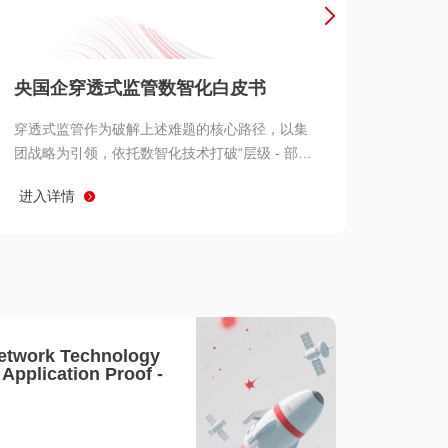
产品 >
央国企穿透式监管数智化白皮书
穿透式监管作为破解上述难题的核心路径，以集
团战略为引领，依托数智化技术打破“层级 - 部门
- 系统” 三重壁垒，实现从集团总部到基层经营单
进入详情
元的纵向全级次贯通、从监管指标到业务源头的
横向全链路延伸、 从风险预警到根因追溯的全周
期管控。
etwork Technology
- Application Proof -