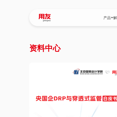
产品
解
YonBIP
行业解决
资料中心
YonBIP（大型
消费品行
YonSuite（
服务
畅捷通（小微企
国资
iuap平台（数
农业
用友BIP超级版
医药
U9 Cloud（
医疗
交通公用
建筑