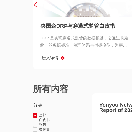
央国企DRP与穿透式监管白皮书
DRP 是实现穿透式监管的数据根基，它通过构建
统一的数据标准、治理体系与指标模型，为穿透
式监管提供了高质量、可信赖的数据基础。而以
进入详情
用友 BIP 为代表的新一代数智化平台，则为 DRP
的落地与穿透式监管的实现提供了强大的技术支
撑
所有内容
Yonyou Netw
分类
Report of 20
全部
白皮书
报告
案例集