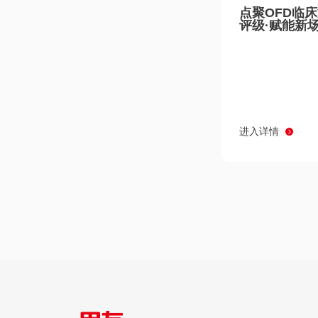
点聚OFD临
评级·赋能新
进入详情