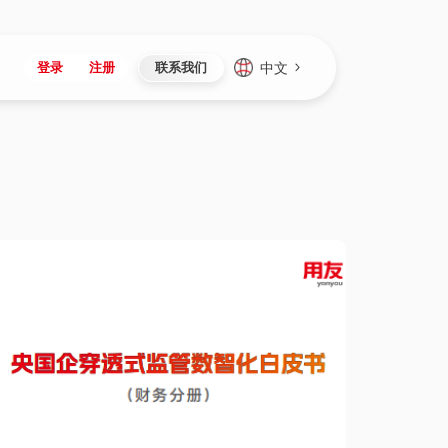
中文
登录
注册
联系我们
Japan
Vietnam
资讯与活动
iuap平台
成为合作伙伴
企业数据
Singapore
Malaysia
心
制造
新闻发布
智能平台
可持续产品与解决方案
数据服务
Indonesia
Thailand
者社区
研发
媒体报道
数据平台
数据安全与隐私
Europe
Turkey
生态定制平台
项目
资料中心
开发平台
社会影响力
Hungary
Mexico
资产
视频中心
云技术平台
人才发展
Hong Kong
Macau
协同
活动中心（日历）
应用平台
公司治理
Taiwan
Global
全球商业创新大会
连接平台
应用下载