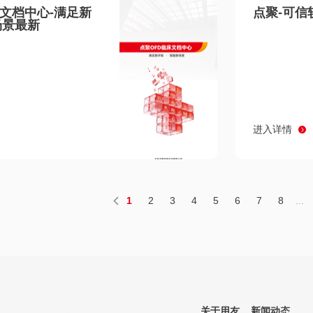
床文档中心-满足新
点聚-可信
场景最新
进入详情
1
2
3
4
5
6
7
8
...
关于用友
新闻动态