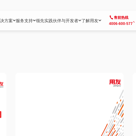
售前热线
决方案
服务支持
领先实践
伙伴与开发者
了解用友
4006-600-577
方案
社区
成为合作伙伴
企业AI
热点解决方案
公司信息
客户支持
开发者
业务领域
企业）
业
用户社区
地产
用友伙伴体系
企业AI
AI+全场景智能服务
了解用友
大型企业客户成功
用友开发者中
财务
成长型企业）
开发者社区
制造
ISV生态伙伴
YonGPT
用友BIP发布时刻
投资者关系
成长型企业客户成功
YonBIP开发
人力
业）
会计家园
金融
专业服务伙伴
智友（YonMate）
用友BIP企业数智化套件
全球分支机构
帮助中心
YonMaker
供应链
智化底座）
摩天
教育
战略联盟伙伴
YonWork
全球化数智运营解决方案
加入用友
友户通
营销
iKM
政务
增值经销伙伴
YonCode
用友BIP国产替代
阳光经营
产品安全中心
采购
制造业云ERP）
烟草
算法备案中心
广信