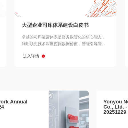
查看所有
大型企业司库体系建设白皮书
卓越的司库运营体系是财务数智化的核心能力，
利用领先技术深度挖掘数据价值，智能引导管理
决策 链、生产经营链、客户服务链更加敏捷高效
进入详情
协同，增强战略決策支持深度，走向价值财务。
ork Annual
Yonyou N
24
Co., Ltd. 
20251229