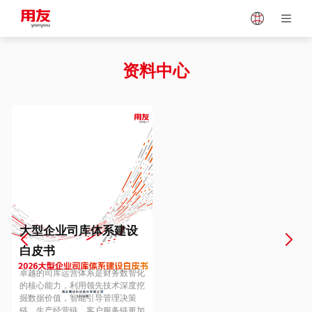
Japan
Vietnam
资料中心
Singapore
Malaysia
Indonesia
Thailand
Europe
Turkey
大型企业司库体系建设
白皮书
Hungary
Mexico
卓越的司库运营体系是财务数智化
的核心能力，利用领先技术深度挖
掘数据价值，智能引导管理决策
链、生产经营链、客户服务链更加