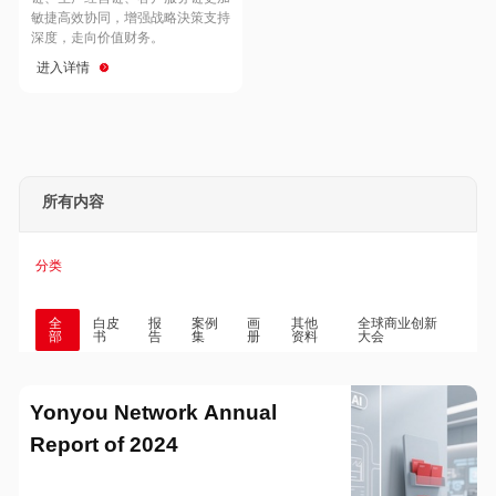
Hong Kong
Macau
敏捷高效协同，增强战略決策支持
深度，走向价值财务。
进入详情
Taiwan
Global
所有内容
分类
全
白皮
报
案例
画
其他
全球商业创新
部
书
告
集
册
资料
大会
Yonyou Network Annual
Report of 2024