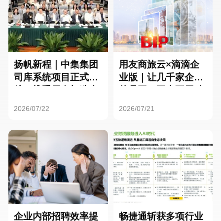
扬帆新程｜中集集团
用友商旅云×滴滴企
司库系统项目正式启
业版｜让几千家企业
航，携手用友打造全
的员工，再也不用贴
球化资金管理新标杆
发票了
2026/07/22
2026/07/21
企业内部招聘效率提
畅捷通斩获多项行业