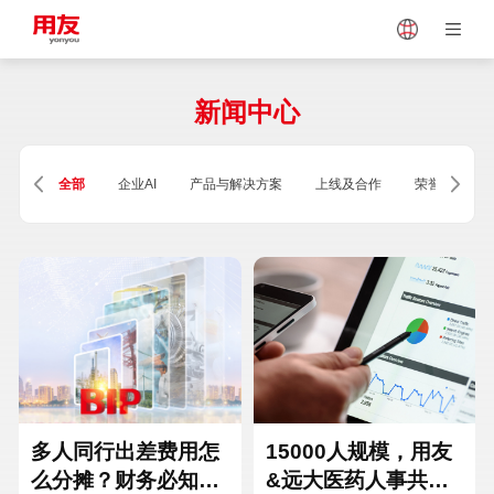
Japan
Vietnam
新闻中心
Singapore
Malaysia
全部
企业AI
产品与解决方案
上线及合作
荣誉及资质
Indonesia
Thailand
Europe
Turkey
Hungary
Mexico
多人同行出差费用怎
15000人规模，用友
么分摊？财务必知的
&远大医药人事共享