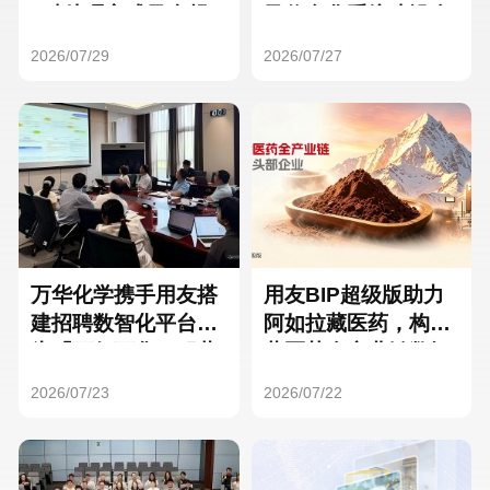
Hong Kong
Macau
3种处理方式及合规
及信息化系统建设全
要点
面启动
2026/07/29
2026/07/27
Taiwan
Global
万华化学携手用友搭
用友BIP超级版助力
建招聘数智化平台，
阿如拉藏医药，构建
为「万亿万华」积蓄
藏医药全产业链数智
核心人才
一体化平台
2026/07/23
2026/07/22