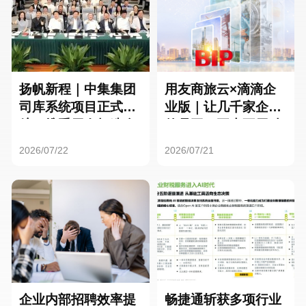
扬帆新程｜中集集团
用友商旅云×滴滴企
司库系统项目正式启
业版｜让几千家企业
航，携手用友打造全
的员工，再也不用贴
球化资金管理新标杆
发票了
2026/07/22
2026/07/21
企业内部招聘效率提
畅捷通斩获多项行业