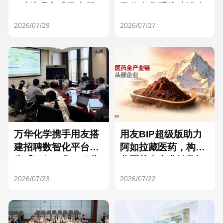
Hong Kong
Macau
3种处理方式及合规
及信息化系统建设全
要点
面启动
2026/07/29
2026/07/27
Taiwan
Global
万华化学携手用友搭
用友BIP超级版助力
建招聘数智化平台，
阿如拉藏医药，构建
为「万亿万华」积蓄
藏医药全产业链数智
核心人才
一体化平台
2026/07/23
2026/07/22