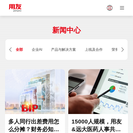
Japan
Vietnam
新闻中心
Singapore
Malaysia
全部
企业AI
产品与解决方案
上线及合作
荣誉及资质
Indonesia
Thailand
Europe
Turkey
Hungary
Mexico
多人同行出差费用怎
15000人规模，用友
么分摊？财务必知的
&远大医药人事共享