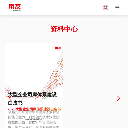
Japan
Vietnam
资料中心
Singapore
Malaysia
Indonesia
Thailand
Europe
Turkey
大型企业司库体系建设
白皮书
Hungary
Mexico
卓越的司库运营体系是财务数智化
的核心能力，利用领先技术深度挖
掘数据价值，智能引导管理决策
链、生产经营链、客户服务链更加