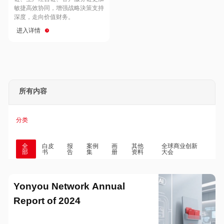
Hong Kong
Macau
敏捷高效协同，增强战略決策支持
深度，走向价值财务。
进入详情
Taiwan
Global
所有内容
分类
全
白皮
报
案例
画
其他
全球商业创新
部
书
告
集
册
资料
大会
Yonyou Network Annual
Report of 2024