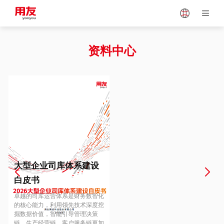
Japan
Vietnam
资料中心
Singapore
Malaysia
Indonesia
Thailand
Europe
Turkey
大型企业司库体系建设
白皮书
Hungary
Mexico
卓越的司库运营体系是财务数智化
的核心能力，利用领先技术深度挖
掘数据价值，智能引导管理决策
链、生产经营链、客户服务链更加