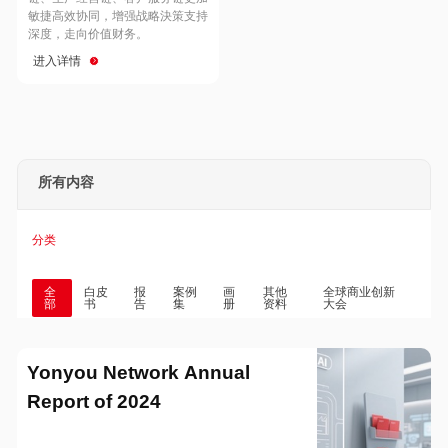
Hong Kong
Macau
敏捷高效协同，增强战略決策支持
深度，走向价值财务。
进入详情
Taiwan
Global
所有内容
分类
全
白皮
报
案例
画
其他
全球商业创新
部
书
告
集
册
资料
大会
Yonyou Network Annual
Report of 2024