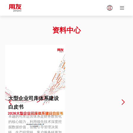
Japan
Vietnam
资料中心
Singapore
Malaysia
Indonesia
Thailand
Europe
Turkey
大型企业司库体系建设
白皮书
Hungary
Mexico
卓越的司库运营体系是财务数智化
的核心能力，利用领先技术深度挖
掘数据价值，智能引导管理决策
链、生产经营链、客户服务链更加