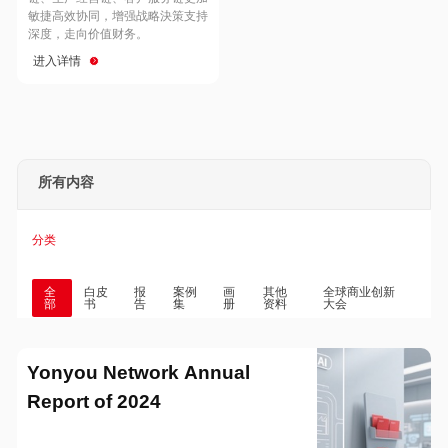
Hong Kong
Macau
敏捷高效协同，增强战略決策支持
深度，走向价值财务。
进入详情
Taiwan
Global
所有内容
分类
全
白皮
报
案例
画
其他
全球商业创新
部
书
告
集
册
资料
大会
Yonyou Network Annual
Report of 2024